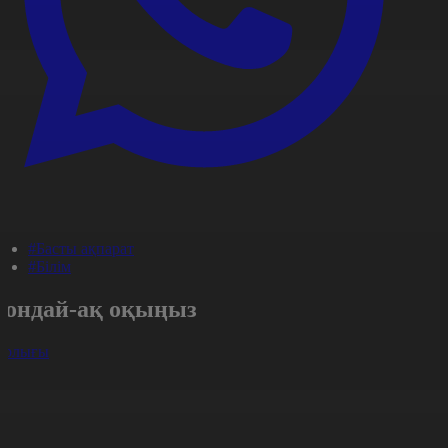
#Басты ақпарат
#Білім
Сондай-ақ оқыңыз
арлығы