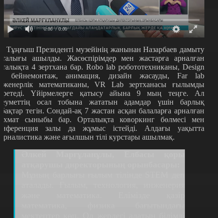
0:00
/ 0:00
Р Тұңғыш Президенті музейінің жанынан Назарбаев дамыту
рталығы ашылды. Жасөспірімдер мен жастарға арналған
рталықта 4 зертхана бар. Robo lab робототехниканы, Design
ab бейнемонтаж, анимация, дизайн жасауды, Far lab
нженерлік математиканы, VR Lab зертханасы ғылымды
йретеді. Үйірмелерге қатысу айына 9 мың теңге. Ал
леуметтің осал тобына жататын адамдар үшін барлық
абақтар тегін. Сондай-ақ 7 жастан асқан балаларға арналған
ахмат сыныбы бар. Орталықта коворкинг бөлмесі мен
онференция залы да жұмыс істейді. Алдағы уақытта
урналистика және ағылшын тілі курстары ашылмақ.
Әлкей Марғұланұлы, Елбасы қоры
атқарушы директорының орынбасары:
Мұның барлығы ғылым тілінде STEM деп
аталады. Ғылым, технология, инженерия
және математика. Елімізде қазір
математика, физика бағытындағы
мектептер көп. Ол жердегі алатын білімді