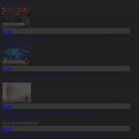
8.08.2026, 20:13
Қоғам
тандық өндіріс өрледі
8.08.2026, 20:11
Қоғам
ұрылыс — ел дамуының қозғаушы күші
8.08.2026, 20:09
Қоғам
идай импортына уақытша тыйым салынды
8.08.2026, 20:07
оңғы жаңалықтар
Спорт
Болашақ ойындары – 2026» өз мәресіне жақындады