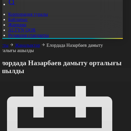
Корпорация туралы
Байланыс
Жарнама
ALTYN QOR
Редакция стандарты
асты
Жаңалықтар
Елордада Назарбаев дамыту
рталығы ашылды
Елордада Назарбаев дамыту орталығы
ашылды