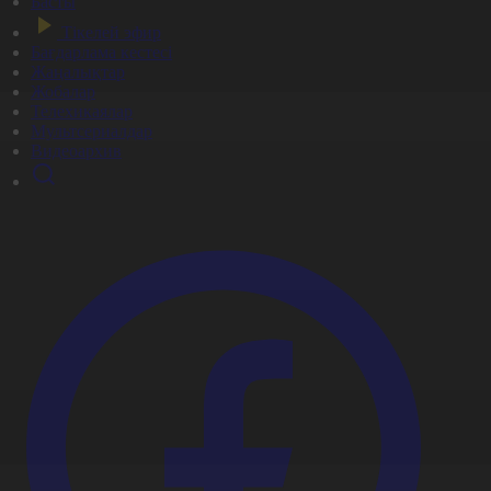
Басты
Тікелей эфир
Бағдарлама кестесі
Жаңалықтар
Жобалар
Телехикаялар
Мультсериалдар
Видеоархив