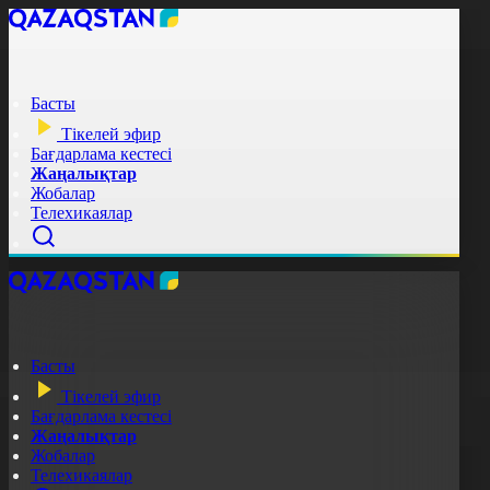
Басты
Тікелей эфир
Бағдарлама кестесі
Жаңалықтар
Жобалар
Телехикаялар
Басты
Тікелей эфир
Бағдарлама кестесі
Жаңалықтар
Жобалар
Телехикаялар