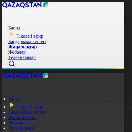
Басты
Тікелей эфир
Бағдарлама кестесі
Жаңалықтар
Жобалар
Телехикаялар
Басты
Тікелей эфир
Бағдарлама кестесі
Жаңалықтар
Жобалар
Телехикаялар