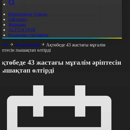
Корпорация туралы
Байланыс
Жарнама
ALTYN QOR
Редакция стандарты
асты
Жаңалықтар
Ақтөбеде 43 жастағы мұғалім
ріптесін пышақтап өлтірді
қтөбеде 43 жастағы мұғалім әріптесін
пышақтап өлтірді