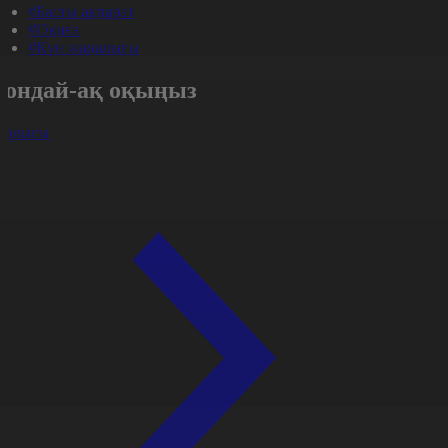
#Басты ақпарат
#Оқиға
#Күн жаңалығы
Сондай-ақ оқыңыз
арлығы