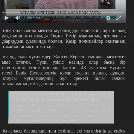
0:00
/ 0:00
қтөбе облысында мектеп мұғалімдері төбелесіп, бірі пышақ
арақатынан көз жұмды. Оқиға Темір ауданының орталығы -
ұбарқұдық ауылында болған. Қазір полицейлер оқиғаның
ән-жайын анықтап жатыр.
анжалдасқан мұғалімдер Жансен Кереев атындағы мектепте
ұмыс істеген. Түскі үзіліс кезінде олар басқа бір
ріптестерінің үйіне қонаққа барған. 43 жастағы мұғалім
ріптесі Берік Елтезеровтің кеуде тұсына пышақ сұққан.
ақтаулы мұғалімдердің бұл әрекеті білім саласы
асшыларының өзін де шошытып отыр.
Гүлназ Сүлейменова, облыстық Білім
басқармасы басшысының орынбасары:
Мұғалімдер ауылда кездескен. Сол жерде өзара
келіспеушілік болған. Сол келіспеушілік
салдарынан дене жарақатын алған. Қайтыс
болған мұғалім 80-інші жылғы.
ілім саласы басшыларының сөзінше, екі мұғалімнің де еңбек