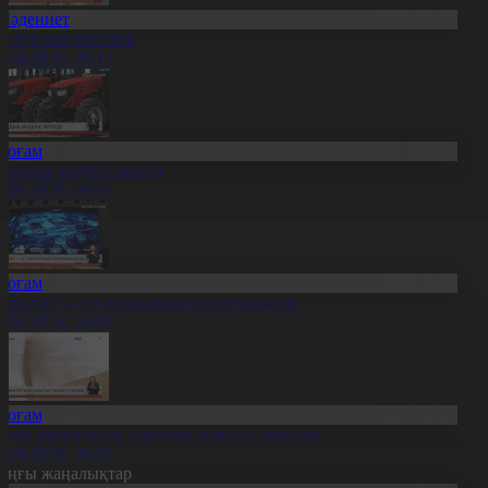
Мәдениет
әстүр мен креатив
8.08.2026, 20:13
Қоғам
тандық өндіріс өрледі
8.08.2026, 20:11
Қоғам
ұрылыс — ел дамуының қозғаушы күші
8.08.2026, 20:09
Қоғам
идай импортына уақытша тыйым салынды
8.08.2026, 20:07
оңғы жаңалықтар