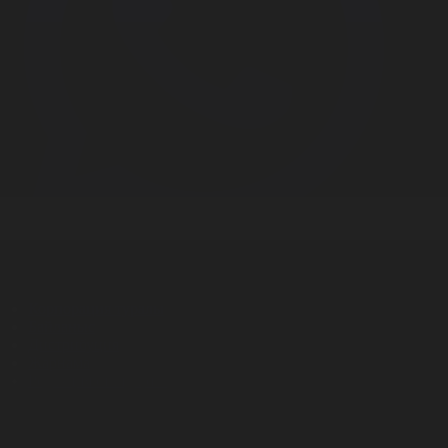
Корпорация туралы
Байланыс
Дистрибуция
Жарнама
Редакция стандарты