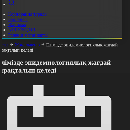
Корпорация туралы
Байланыс
Жарнама
ALTYN QOR
Редакция стандарты
асты
Жаңалықтар
Елімізде эпидемиологиялық жағдай
ұрақталып келеді
Елімізде эпидемиологиялық жағдай
тұрақталып келеді