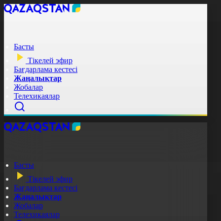
Басты
Тікелей эфир
Бағдарлама кестесі
Жаңалықтар
Жобалар
Телехикаялар
Басты
Тікелей эфир
Бағдарлама кестесі
Жаңалықтар
Жобалар
Телехикаялар