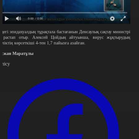
0:00
/ 0:00
лдегі эпидахуалдың тұрақтала бастағанын Денсаулық сақтау министрі
е растап отыр. Алексей Цойдың айтуынша, вирус жұқтырудың
әуліктің көрсеткіші 4-тен 1,7 пайызға азайған.
осжан Маратұлы
өлісу