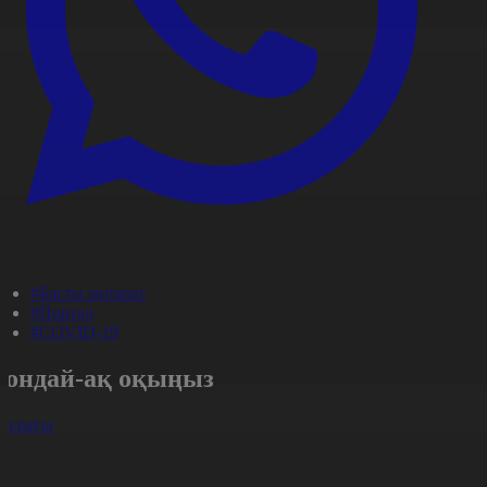
#Басты ақпарат
#Портал
#COVID-19
Сондай-ақ оқыңыз
арлығы