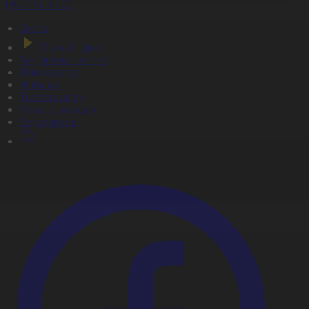
8.08.2026, 20:07
Басты
Тікелей эфир
Бағдарлама кестесі
Жаңалықтар
Жобалар
Телехикаялар
Мультсериалдар
Видеоархив