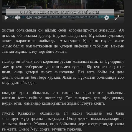
0:00
/ 0:00
үркістан облысында он айлық сәби коронавирустан жазылды. Ал
аңғыстау облысында дәрігер індетке шалдығып, Мұнайлы аудандық
мханасы карантинге жабылды. Атыраудағы Қалалық сәулет және
ұрылыс бөлімі қызметкерінен де қатерлі инфекция табылып, мекеме
ашықтан жұмыс істеу тәртібіне көшті.
етісайда он айлық сәби коронавирустан жазылып шықты. Бүлдіршін
1 мамыр күні туберкулез диогнозымен түскен. Бір күннен соң тест
лынып, онда қатерлі вирус анықталды. Екі апта бойы ем дом
асалып, баланың беті бері қарады. Жалпы, Түркістан облысында 265
дам аурудан айыққан.
алдықорғандағы облыстық сот ғимараты карантинге жабылды.
аралатын істер кейінге шегерілді. Сот ғимараты дезинфекциялық
ңдеуден өтіп, мамандар қашықтықтан жұмыс істеуге көшті.
олтүстік Қазақстан облысында 14 жасқа толмаған екі бала
оронавирус жұқтырғаны анықталды. Олар дертке шалдыққандармен
айланыста болған. Жалпы, өңір бойынша дерт жұқтырғандар саны
2-ге жетті. Оның 7-еуі соңғы тәулікте тіркелді.