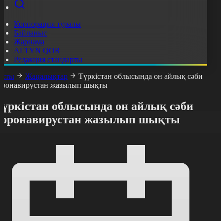
Корпорация туралы
Байланыс
Жарнама
ALTYN QOR
Редакция стандарты
асты
Жаңалықтар
Түркістан облысында он айлық сәби
оронавирустан жазылып шықты
Түркістан облысында он айлық сәби
коронавирустан жазылып шықты