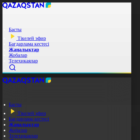
Басты
Тікелей эфир
Бағдарлама кестесі
Жаңалықтар
Жобалар
Телехикаялар
Басты
Тікелей эфир
Бағдарлама кестесі
Жаңалықтар
Жобалар
Телехикаялар