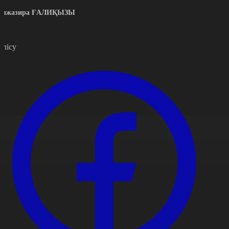
үлжазира ҒАЛИҚЫЗЫ
өлісу