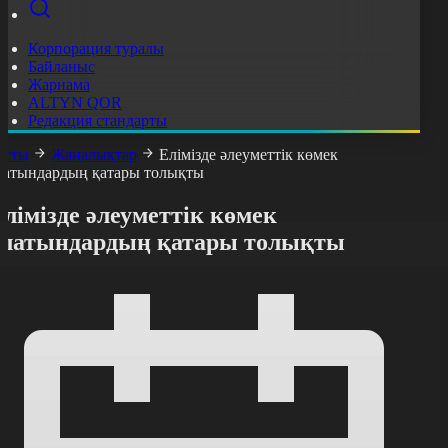
Корпорация туралы
Байланыс
Жарнама
ALTYN QOR
Редакция стандарты
асты
Жаңалықтар
Елімізде әлеуметтік көмек
латындардың қатары толықты
лімізде әлеуметтік көмек
алатындардың қатары толықты