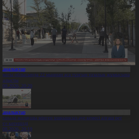
Жаңалықтар
лматы облысында 22 мыңнан аса тұрғын тазалық жұмысына
тсалысты
6.08.2026, 20:20
Жаңалықтар
станада жолаушы мінген ұшқышсыз әуе кемесі алғаш рет
уеге көтерілді
6.08.2026, 20:19