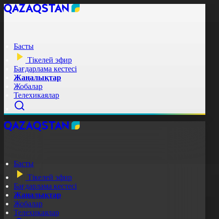
Басты
Тікелей эфир
Бағдарлама кестесі
Жаңалықтар
Жобалар
Телехикаялар
Басты
Тікелей эфир
Бағдарлама кестесі
Жаңалықтар
Жобалар
Телехикаялар