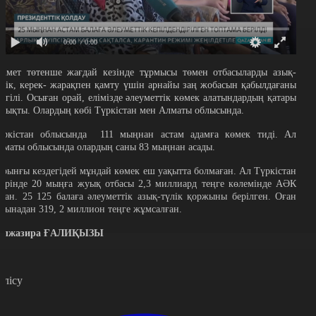
0:00
/ 0:00
кімет төтенше жағдай кезінде тұрмысы төмен отбасыларды азық-
үлік, керек- жарақпен қамту үшін арнайы заң жобасын қабылдағаны
елгілі. Осыған орай, елімізде әлеуметтік көмек алатындардың қатары
олықты. Олардың көбі Түркістан мен Алматы облысында.
үркістан облысында 111 мыңнан астам адамға көмек тиді. Ал
лматы облысында олардың саны 83 мыңнан асады.
ұрынғы кездегідей мұндай көмек еш уақытта болмаған. Ал Түркістан
ңірінде 20 мыңға жуық отбасы 2,3 миллиард теңге көлемінде АӘК
лған. 25 125 балаға әлеуметтік азық-түлік қоржыны берілген. Оған
азынадан 319, 2 миллион теңге жұмсалған.
үлжазира ҒАЛИҚЫЗЫ
өлісу