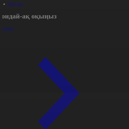
#Қоғам
Сондай-ақ оқыңыз
арлығы