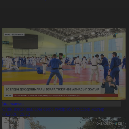
Жаңалықтар
0 елдің дзюдошылары өзара тәжірибе алмасып жатыр
6.08.2026, 20:22