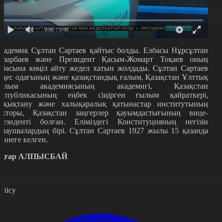
0:00
/ 0:00
кадемик Сұлтан Сартаев қайтыс болды. Елбасы Нұрсұлтан
азарбаев және Президент Қасым-Жомарт Тоқаев оның
тбасына көңіл айту жедел хатын жолдады. Сұлтан Сартаев
еңес одағының және қазақстандық ғалым, Қазақстан Ұлттық
ылым академиясының академигі, Қазақстан
еспубликасының еңбек сіңірген ғылым қайраткері,
ұқықтану және халықаралық қатынастар институтының
екторы, Қазақстан заңгерлер қауымдастығының вице-
резиденті болған. Еліміздегі Конституцияның негізін
алаушылардың бірі. Сұлтан Сартаев 1927 жылы 15 қазанда
үниеге келген.
ңғар АЛПЫСБАЙ
өлісу