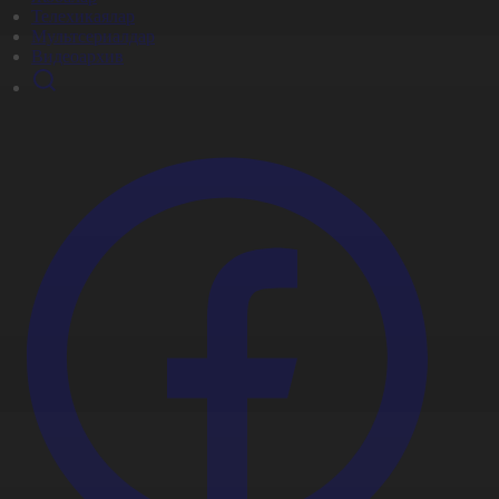
Телехикаялар
Мультсериалдар
Видеоархив