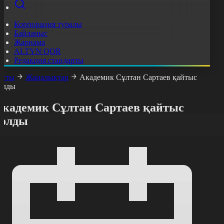
Корпорация туралы
Байланыс
Жарнама
ALTYN QOR
Редакция стандарты
асты
Жаңалықтар
Академик Сұлтан Сартаев қайтыс
олды
Академик Сұлтан Сартаев қайтыс
болды