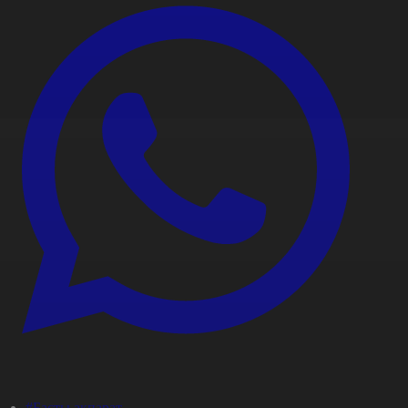
#Басты ақпарат