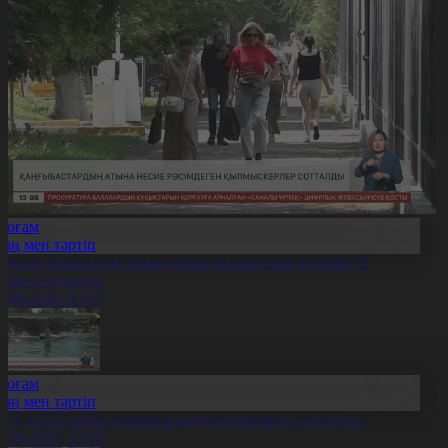
Қоғам
Заң мен тәртіп
қмола облысында ұйымдасқан қылмыстық топтың 21
үшесі сотталды
6.08.2026, 13:21
Қоғам
Заң мен тәртіп
ҚО-да 232 адам әкімшілік жауапкершілікке тартылды
6.08.2026, 13:18