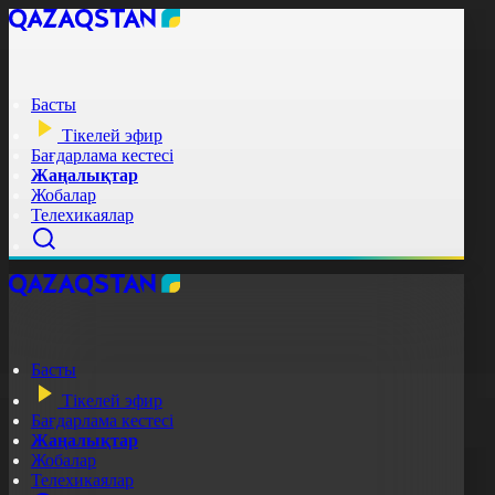
Басты
Тікелей эфир
Бағдарлама кестесі
Жаңалықтар
Жобалар
Телехикаялар
Басты
Тікелей эфир
Бағдарлама кестесі
Жаңалықтар
Жобалар
Телехикаялар