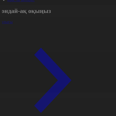
Сондай-ақ оқыңыз
арлығы