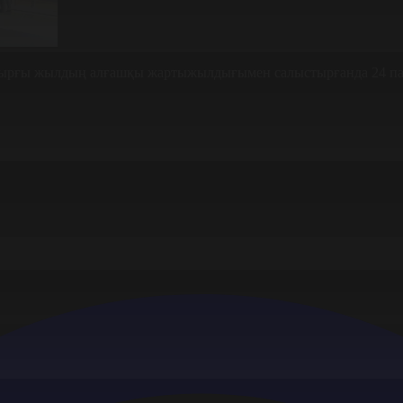
ылтырғы жылдың алғашқы жартыжылдығымен салыстырғанда 24 п