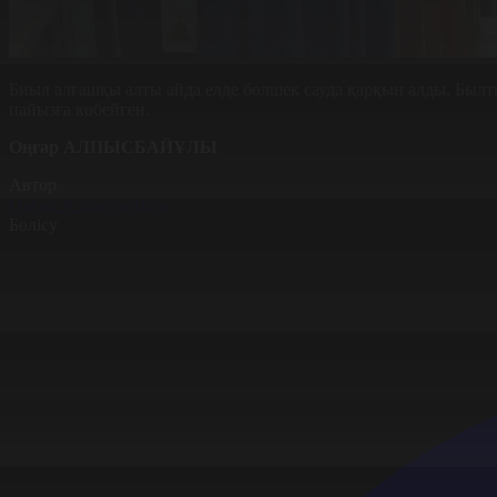
Биыл алғашқы алты айда елде бөлшек сауда қарқын алды. Б
пайызға көбейген.
Оңғар АЛПЫСБАЙҰЛЫ
Автор
Оңғар Алпысбайұлы
Бөлісу