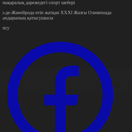
алықаралық дәрежедегі спорт шебері
ио-де-Жанейрода өтіп жатқан XXXI Жазғы Олимпиада
йындарының қатысушысы
өлісу