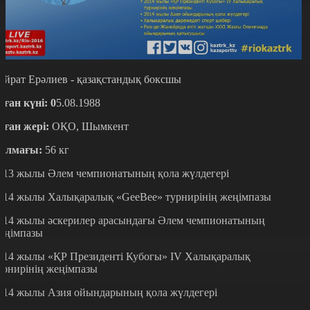
айрат Ерәлиев - қазақстандық боксшы
уған күні: 0
5.08.1988
уған жері:
ОҚО, Шымкент
алмағы:
56 кг
013 жылы Әлем чемпионатының қола жүлдегері
014 жылы Халықаралық «GeeBee» турнирінің жеңімпазы
014 жылы әскерилер арасындағы Әлем чемпионатының
еңімпазы
014 жылы «ҚР Президенті Кубогы» IV Халықаралық
урнирінің жеңімпазы
014 жылы Азия ойындарының қола жүлдегері