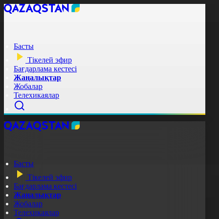
Басты
Тікелей эфир
Бағдарлама кестесі
Жаңалықтар
Жобалар
Телехикаялар
Басты
Тікелей эфир
Бағдарлама кестесі
Жаңалықтар
Жобалар
Телехикаялар