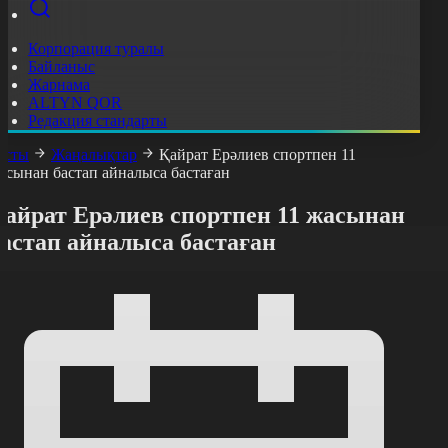
Корпорация туралы
Байланыс
Жарнама
ALTYN QOR
Редакция стандарты
асты
Жаңалықтар
Қайрат Ерәлиев спортпен 11
асынан бастап айналыса бастаған
Қайрат Ерәлиев спортпен 11 жасынан
астап айналыса бастаған