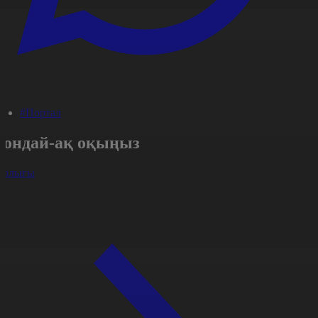
#Портал
Сондай-ақ оқыңыз
арлығы