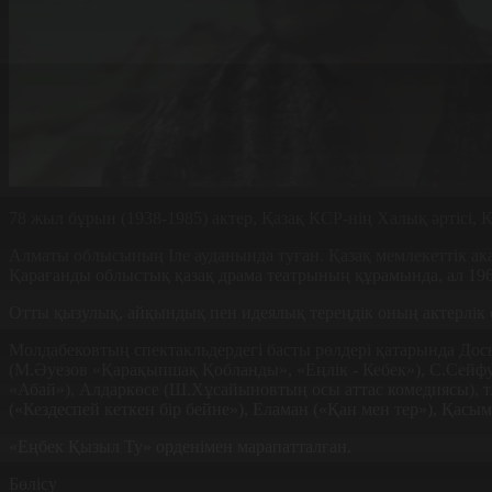
78 жыл бұрын (1938-1985) актер, Қазақ КСР-нің Халық әртісі
Алматы облысының Іле ауданында туған. Қазақ мемлекеттік ак
Қарағанды облыстық қазақ драма театрының құрамында, ал 196
Отты қызулық, айқындық пен идеялық тереңдік оның актерлік ө
Молдабековтың спектакльдердегі басты рөлдері қатарында До
(М.Әуезов «Қарақыпшақ Қобланды», «Еңлік - Кебек»), С.Сейфу
«Абай»), Алдаркөсе (Ш.Хұсайыновтың осы аттас комедиясы), т.
(«Кездеспей кеткен бір бейне»), Еламан («Қан мен тер»), Қасы
«Еңбек Қызыл Ту» орденімен марапатталған.
Бөлісу