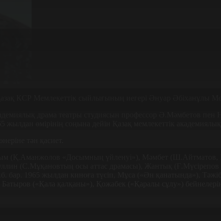
, Қазақ КСР Мемлекеттік сыйлығының иегері Әнуар Әбіханұлы Мо
адемиялық драма театры студиясын профессор Ә.Мәмбетов пен Н
5 жылдан өмірінің соңына дейін Қазақ мемлекеттік академиялық
неріне тән қасиет.
сым (Қ.Аманжолов «Досымның үйленуі»), Мәмбет (Ш.Айтматов, 
ллин (С.Мұқановтың осы аттас драмасы), Жантық (Ғ.Мүсірепов «
б. бар. 1965 жылдан киноға түсіп, Мұса («Ән қанатында»), Тәжі
м Батыров («Қала қалқаны»), Қожабек («Қаралы сұлу») бейнелері