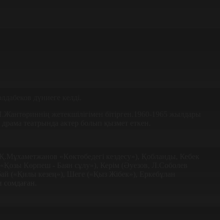
лдабеков дүниеге келді.
.Жантөриннің жетекшілігімен бітірген.1960-1965 жылдары
 драма театрында актер болып қызмет еткен.
Қ.Мұхаметжанов «Көктөбедегі кездесу»), Қобланды, Кебек
Қозы Көрпеш - Баян сұлу»), Керім (Әуезов, Л.Соболев
бай («Қилы кезең»), Шеге («Қыз Жібек»), Еркебұлан
н сомдаған.