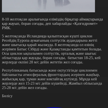
8-10 желтоқсан аралығында еліміздің бірқатар аймақтарында
қар жауып, боран соғады, деп хабарлайды «Қазгидромет»
РМК.
5 желтоқсанда Исландияда қалыптасқан күшті циклон
Ресейдің Еуропа аумағының солтүстік аудандарына жетті
және шығысқа қарай жылжуда. 8 желтоқсанда ол өзінің
әсерімен Батыс Сібірді және Қазақстанды қамтитын болады.
Осы циклон ықпалымен солтүстік, орталық және шығыс
облыстарда қар жауады, боран соғады, батыстан 18-25, кей
жерлерде екпіні 28 м/с дейін жететін жел соғады.
Республиканың батысында және оңтүстігінде циклонмен
байланысты атмосфералық фронттардың әсерінен жаңбыр,
жабысқақ қар, тұман және көктайғақ күтіледі. Мұнда кей
жерлерде жел 15-23 м/с дейін күшейеді, Жамбыл облысында
25-28 м/с дейін жел соғады.
Бөлісу