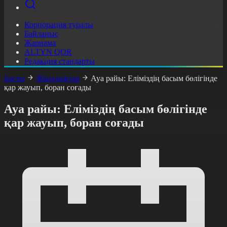
Корпорация туралы
Байланыс
Жарнама
ALTYN QOR
Редакция стандарты
Басты
Жаңалықтар
Ауа райы: Еліміздің басым бөлігінде
қар жауып, боран соғады
Ауа райы: Еліміздің басым бөлігінде
қар жауып, боран соғады