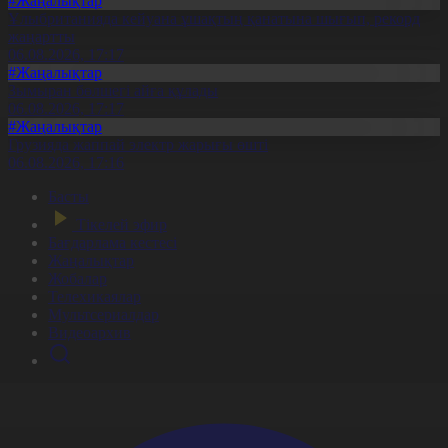
#Жаңалықтар
Ұлыбританияда кейуана ұшақтың қанатына шығып, рекорд
жаңартты
06.08.2026, 17:17
#Жаңалықтар
Зымыран бөлшегі айға құлады
06.08.2026, 17:17
#Жаңалықтар
Грузияда жаппай электр жарығы өшті
06.08.2026, 17:16
Басты
Тікелей эфир
Бағдарлама кестесі
Жаңалықтар
Жобалар
Телехикаялар
Мультсериалдар
Видеоархив