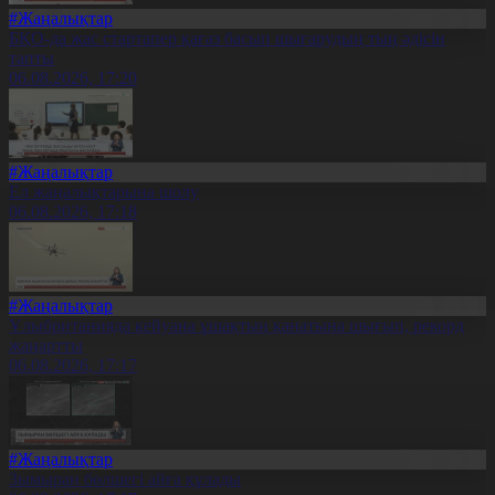
#Жаңалықтар
БҚО-да жас стартапер қағаз басып шығарудың тың әдісін
тапты
06.08.2026, 17:20
#Жаңалықтар
Ел жаңалықтарына шолу
06.08.2026, 17:18
#Жаңалықтар
Ұлыбританияда кейуана ұшақтың қанатына шығып, рекорд
жаңартты
06.08.2026, 17:17
#Жаңалықтар
Зымыран бөлшегі айға құлады