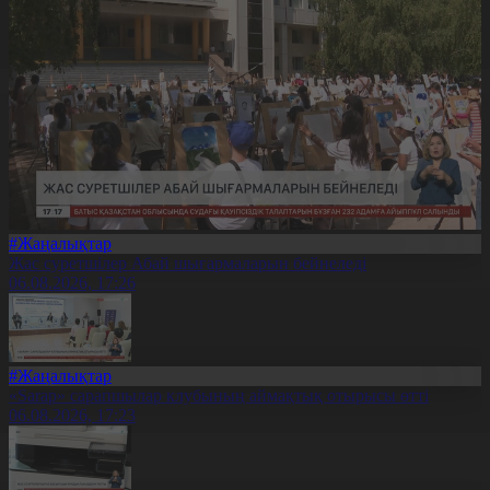
#Жаңалықтар
Жас суретшілер Абай шығармаларын бейнеледі
06.08.2026, 17:26
#Жаңалықтар
«Sarap» сарапшылар клубының аймақтық отырысы өтті
06.08.2026, 17:23