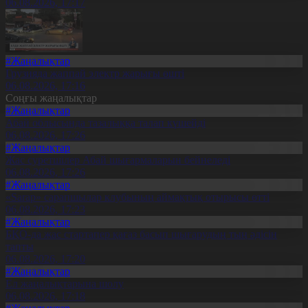
06.08.2026, 17:17
#Жаңалықтар
Грузияда жаппай электр жарығы өшті
06.08.2026, 17:16
Соңғы жаңалықтар
#Жаңалықтар
Абай облысында тазалыққа талап күшейді
06.08.2026, 17:26
#Жаңалықтар
Жас суретшілер Абай шығармаларын бейнеледі
06.08.2026, 17:26
#Жаңалықтар
«Sarap» сарапшылар клубының аймақтық отырысы өтті
06.08.2026, 17:23
#Жаңалықтар
БҚО-да жас стартапер қағаз басып шығарудың тың әдісін
тапты
06.08.2026, 17:20
#Жаңалықтар
Ел жаңалықтарына шолу
06.08.2026, 17:18