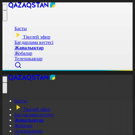
Басты
Тікелей эфир
Бағдарлама кестесі
Жаңалықтар
Жобалар
Телехикаялар
Басты
Тікелей эфир
Бағдарлама кестесі
Жаңалықтар
Жобалар
Телехикаялар