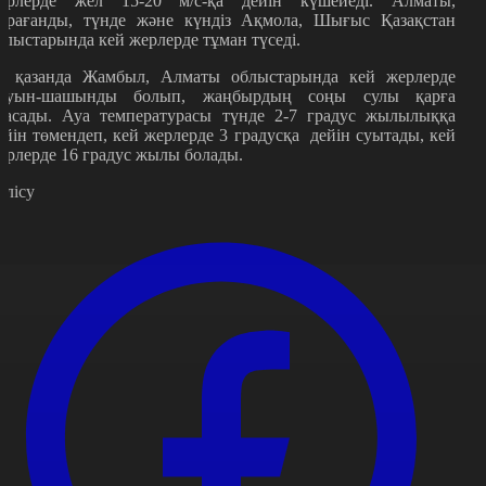
ерлерде жел 15-20 м/с-қа дейін күшейеді. Алматы,
арағанды, түнде және күндіз Ақмола, Шығыс Қазақстан
блыстарында кей жерлерде тұман түседі.
6 қазанда Жамбыл, Алматы облыстарында кей жерлерде
ауын-шашынды болып, жаңбырдың соңы сулы қарға
ласады. Ауа температурасы түнде 2-7 градус жылылыққа
ейін төмендеп, кей жерлерде 3 градусқа дейін суытады, кей
ерлерде 16 градус жылы болады.
өлісу