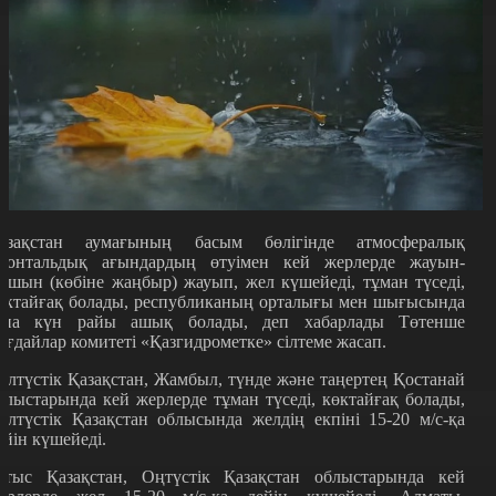
азақстан аумағының басым бөлігінде атмосфералық
ронтальдық ағындардың өтуімен кей жерлерде жауын-
ашын (көбіне жаңбыр) жауып, жел күшейеді, тұман түседі,
өктайғақ болады, республиканың орталығы мен шығысында
ана күн райы ашық болады, деп хабарлады Төтенше
ағдайлар комитеті «Қазгидрометке» сілтеме жасап.
олтүстік Қазақстан, Жамбыл, түнде және таңертең Қостанай
блыстарында кей жерлерде тұман түседі, көктайғақ болады,
олтүстік Қазақстан облысында желдің екпіні 15-20 м/с-қа
ейін күшейеді.
атыс Қазақстан, Оңтүстік Қазақстан облыстарында кей