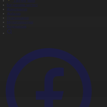
Тікелей эфир
Бағдарлама кестесі
Жаңалықтар
Жобалар
Телехикаялар
Мультсериалдар
Видеоархив