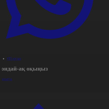
#Портал
Сондай-ақ оқыңыз
арлығы