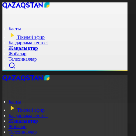
Басты
Тікелей эфир
Бағдарлама кестесі
Жаңалықтар
Жобалар
Телехикаялар
Басты
Тікелей эфир
Бағдарлама кестесі
Жаңалықтар
Жобалар
Телехикаялар