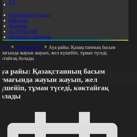
Корпорация туралы
Байланыс
Жарнама
ALTYN QOR
Редакция стандарты
асты
Жаңалықтар
Ауа райы: Қазақстанның басым
умағында жауын жауып, жел күшейіп, тұман түседі,
өктайғақ болады
Ауа райы: Қазақстанның басым
аумағында жауын жауып, жел
үшейіп, тұман түседі, көктайғақ
болады