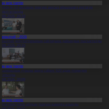
Заң мен тәртіп
қтөбеде 10 миллион теңгені заңсыз айналымға енгізген
үдікті ұсталды
5.08.2026, 20:10
Құрылтай - 2026
ұрылтай депутаттарының сайлауына дайындық пысықталды
5.08.2026, 20:10
Заң мен тәртіп
ақымшылық туралы заңға сәйкес 620 адам түрмеден
осатылды
5.08.2026, 20:09
Заң мен тәртіп
ойда теріс пікір айтқан тұрғын қамауға алынды
5.08.2026, 20:07