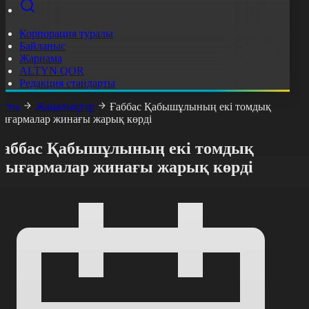
Корпорация туралы
Байланыс
Жарнама
ALTYN QOR
Редакция стандарты
асты
Жаңалықтар
Ғаббас Қабышұлының екі томдық
ығармалар жинағы жарық көрді
Ғаббас Қабышұлының екі томдық
шығармалар жинағы жарық көрді