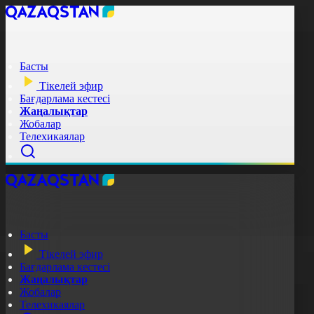
Басты
Тікелей эфир
Бағдарлама кестесі
Жаңалықтар
Жобалар
Телехикаялар
Басты
Тікелей эфир
Бағдарлама кестесі
Жаңалықтар
Жобалар
Телехикаялар