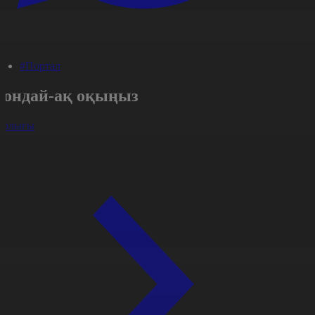
#Портал
Сондай-ақ оқыңыз
арлығы