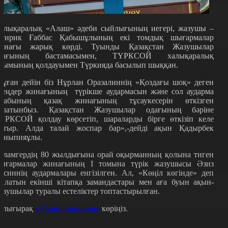
алықаралық «Алаш» әдеби сыйлығының иегері, жазушы –
атирик Ғаббас Қабышұлының екі томдық шығармалар
инағы жарық көрді. Туынды Қазақстан Жазушылар
дағының бастамасымен, ТҮРКСОЙ халықаралық
йымының қолдауымен Түркияда басылып шыққан.
Бұған дейін біз Нұрлан Оразалиннің «Қоздағы шоқ» деген
леңдер жинағының түрікше аудармасын және сол аударма
ітабының қазақ жинағының тұсаукесерін өткізген
олатынбыз. Қазақстан Жазушылар одағының бәріне
ҮРКСОЙ қолдау көрсетіп, шараларды бірге өткізіп келе
атыр. Алда талай жоспар бар»,-дейді ақын Қадырбек
ұныпияұлы.
аламгердің 80 жылдығына орай оқырманның қолына тиген
ығармалар жинағының I томына түрік жазушысы Әзиз
есиннің аудармалары енгізілген. Ал, «Көңіл көгінде» деп
талатын екінші кітапқа замандастары мен аға буын ақын-
азушылар туралы естеліктер топтастырылған.
олығырақ
«Таңшолпаннан»
көріңіз.