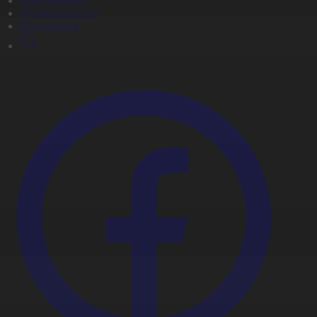
Телехикаялар
Мультсериалдар
Видеоархив