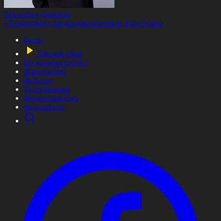
Бексұлтан Әкімжан
«Таңшолпан» бағдарламаларының жүргізушісі
Басты
Тікелей эфир
Бағдарлама кестесі
Жаңалықтар
Жобалар
Телехикаялар
Мультсериалдар
Видеоархив