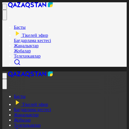
Басты
Тікелей эфир
Бағдарлама кестесі
Жаңалықтар
Жобалар
Телехикаялар
Басты
Тікелей эфир
Бағдарлама кестесі
Жаңалықтар
Жобалар
Телехикаялар