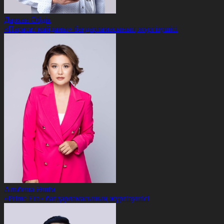
Дархан Әбдік
«Парасат майданы» бағдарламасының жүргізушісі
Альбина Әшім
«Prime Era» бағдарламасының жүргізушісі