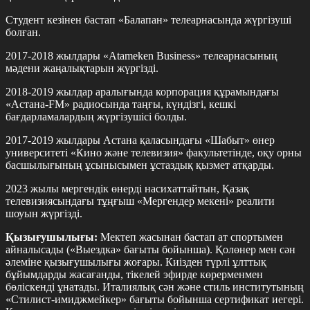
Студент кезінен бастап «Балапан» телеарнасында жүргізуші
болған.
2017-2018 жылдары «Atameken Business» телеарнасының
мәдени жаңалықтарын жүргізді.
2018-2019 жылдар аралығында корпорация құрамындағы
«Астана-FM» радиосында таңғы, күндізгі, кешкі
бағдарламалардың жүргізушісі болды.
2017-2019 жылдары Астана қаласындағы «Шабыт» өнер
университеті «Кино және телевизия» факультетінде, оқу орны
басшылығының ұсынысымен ұстаздық қызмет атқарды.
2023 жылы мергендік өнерді насихаттайтын, Қазақ
телевизиясындағы тұңғыш «Мергендер мекені» реалити
шоуын жүргізді.
Қызығушылығы:
Мектеп жасынан бастап ат спортымен
айналысады («Выездка» бағыты бойынша). Қолөнер мен сән
әлеміне қызығушылығы жоғары. Киізден түрлі ұлттық
бұйымдарды жасағанды, тікелей эфирде көрерменмен
бөліскенді ұнатады. Италиялық сән және стиль институтының
«Стилист-имиджмейкер» бағыты бойынша сертификат иегері.