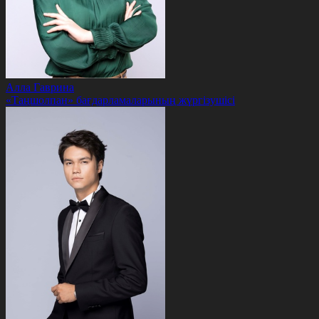
Алла Гаврина
«Таңшолпан» бағдарламаларының жүргізушісі