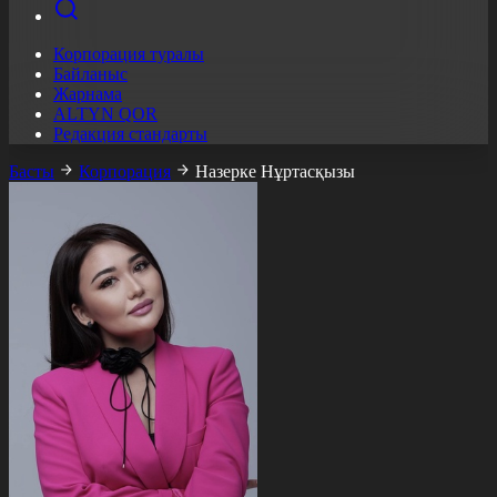
Корпорация туралы
Байланыс
Жарнама
ALTYN QOR
Редакция стандарты
Басты
Корпорация
Назерке Нұртасқызы