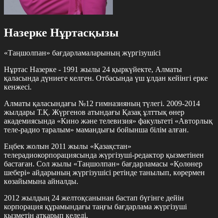
Назерке Нұртасқызы
«Таңшолпан» бағдарламаларының жүргізушісі
Нұртас Назерке - 1991 жылы 24 қыркүйекте, Алматы
қаласында дүниеге келген. Отбасында үш ұлдан кейінгі ерке
кенжесі.
Алматы қаласындағы №12 гимназияның түлегі. 2009-2014
жылдары Т.Қ. Жүргенов атындағы Қазақ ұлттық өнер
академиясында «Кино және телевизия» факультеті «Авторлық
теле-радио таралым» мамандығы бойынша білім алған.
Еңбек жолын 2011 жылы «Қазақстан»
телерадиокорпорациясында жүргізуші-редактор қызметінен
бастаған. Сол жылы «Таңшолпан» бағдарламасы «Қолөнер
шебері» айдарының жүргізушісі ретінде танылып, көрермен
көзайымына айналды.
2012 жылдың 24 желтоқсанынан бастап бүгінге дейін
корпорация құрамындағы таңғы бағдарлама жүргізуші
қызметін атқарып келеді.