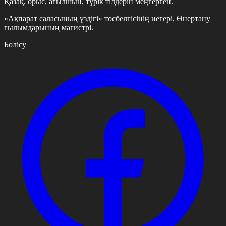
Қазақ, орыс, ағылшын, түрік тілдерін меңгерген.
«Ақпарат саласының үздігі» төсбелгісінің иегері,
Өнертану
ғылымдарының магистрі.
Бөлісу