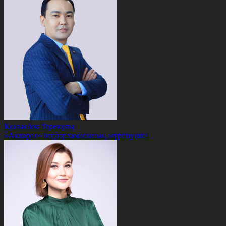
Қонысбек Терекұлы
«Ақпарат» бағдарламасының жүргізушісі