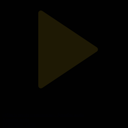
«Мінсіз мүсін иллюзиясы». Арнайы жоба
Арнайы жоба
17.07.2026, 14:50