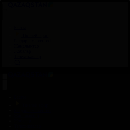
Басты
Тікелей эфир
Бағдарлама кестесі
Жаңалықтар
Жобалар
Телехикаялар
Басты
Тікелей эфир
Бағдарлама кестесі
Жаңалықтар
Жобалар
Телехикаялар