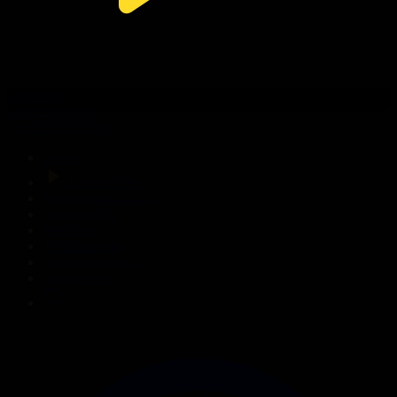
308-бөлім
Сезім мен серт
31.07.2026, 20:10
Басты
Тікелей эфир
Бағдарлама кестесі
Жаңалықтар
Жобалар
Телехикаялар
Мультсериалдар
Видеоархив