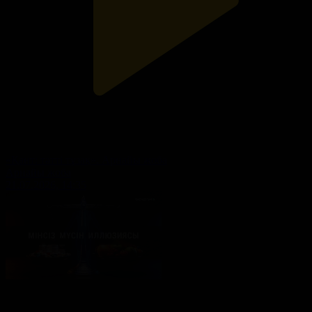
«Қант: тәтті тұзақ». Арнайы жоба
Арнайы жоба
21.07.2026, 14:35