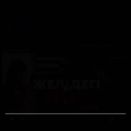
Корпорация туралы
Байланыс
Жарнама
ALTYN QOR
Редакция стандарты
Басты
Жобалар
Арнайы жоба
«Желідегі тұзақ».
Арнайы жоба
0:00
/ 0:00