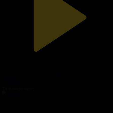
«Халықтық Конституция». Арнайы репортаж
Арнайы жоба
01.07.2026, 14:35
Танымал бейнелер