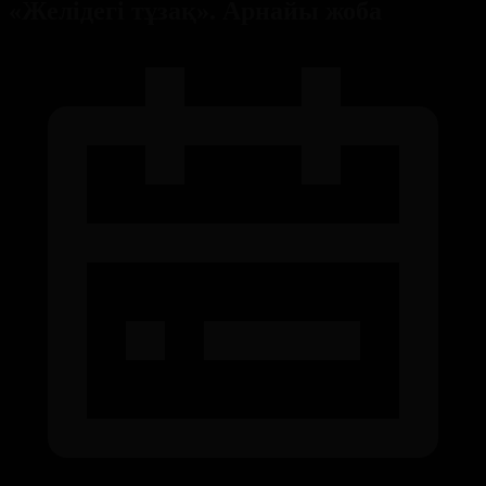
«Желідегі тұзақ». Арнайы жоба