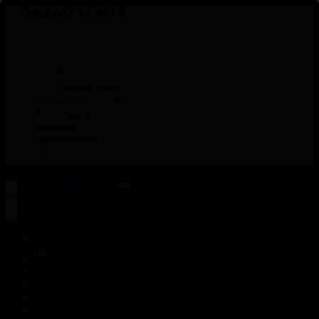
Басты
Тікелей эфир
Бағдарлама кестесі
Жаңалықтар
Жобалар
Телехикаялар
Басты
Тікелей эфир
Бағдарлама кестесі
Жаңалықтар
Жобалар
Телехикаялар