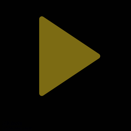
310-бөлім
Сезім мен серт