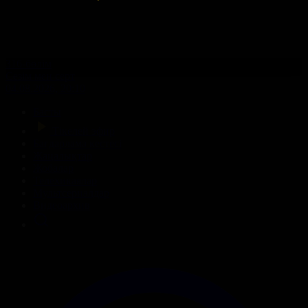
316-бөлім
Сезім мен серт
04.08.2026, 20:10
Басты
Тікелей эфир
Бағдарлама кестесі
Жаңалықтар
Жобалар
Телехикаялар
Мультсериалдар
Видеоархив