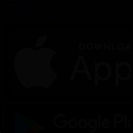
Байланыс
Дистрибуция
Жарнама
Редакция стандарты