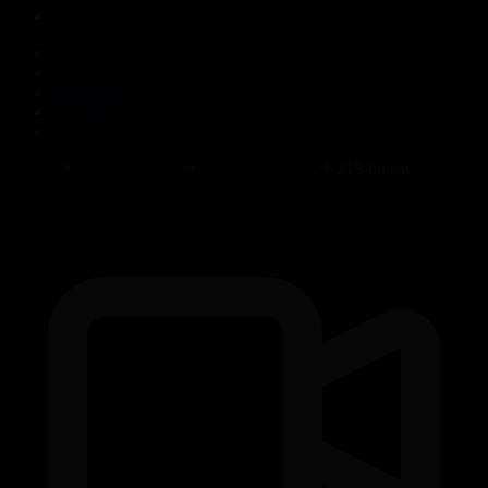
Корпорация туралы
Байланыс
Жарнама
ALTYN QOR
Редакция стандарты
Басты
Телехикаялар
Сезім мен серт
219-бөлім