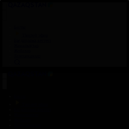
Басты
Тікелей эфир
Бағдарлама кестесі
Жаңалықтар
Жобалар
Телехикаялар
Басты
Тікелей эфир
Бағдарлама кестесі
Жаңалықтар
Жобалар
Телехикаялар