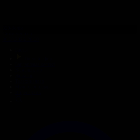
320-бөлім
Сезім мен серт
06.08.2026, 20:00
Басты
Тікелей эфир
Бағдарлама кестесі
Жаңалықтар
Жобалар
Телехикаялар
Мультсериалдар
Видеоархив