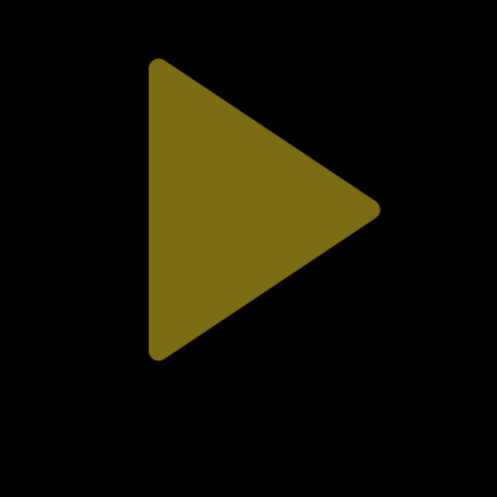
310-бөлім
Сезім мен серт