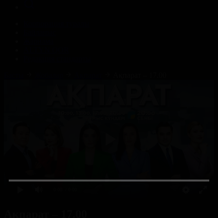
Корпорация туралы
Байланыс
Жарнама
ALTYN QOR
Редакция стандарты
Басты
Жобалар
Ақпарат
Ақпарат – 17.00
0:00
/ 0:00
Ақпарат – 17.00