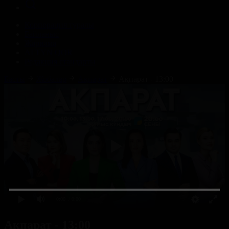
Корпорация туралы
Байланыс
Жарнама
ALTYN QOR
Редакция стандарты
Басты
Жобалар
Ақпарат
Ақпарат - 13:00
0:00
/ 0:00
Ақпарат - 13:00