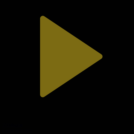
310-бөлім
Сезім мен серт