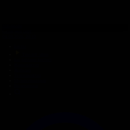
316-бөлім
Сезім мен серт
04.08.2026, 20:10
Басты
Тікелей эфир
Бағдарлама кестесі
Жаңалықтар
Жобалар
Телехикаялар
Мультсериалдар
Видеоархив