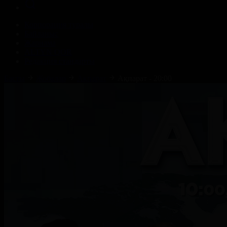
Корпорация туралы
Байланыс
Жарнама
ALTYN QOR
Редакция стандарты
Басты
Жобалар
Ақпарат
Ақпарат - 20:00