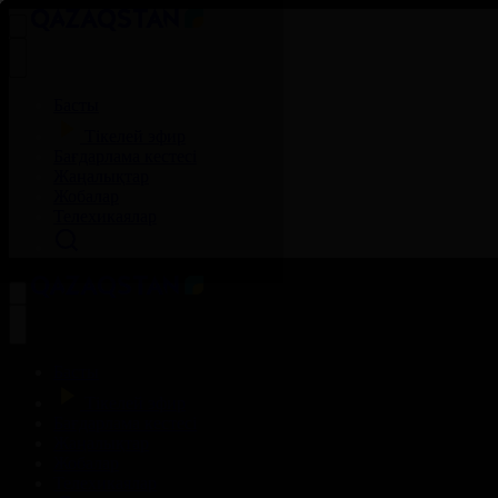
Басты
Тікелей эфир
Бағдарлама кестесі
Жаңалықтар
Жобалар
Телехикаялар
Басты
Тікелей эфир
Бағдарлама кестесі
Жаңалықтар
Жобалар
Телехикаялар