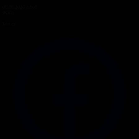
08.06.2026 20:00
Жоба
Ақпарат
Бөлісу