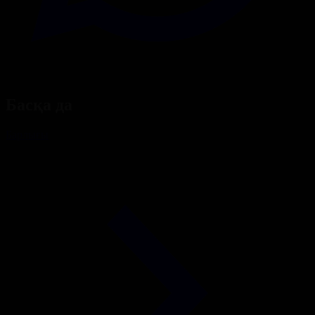
Басқа да
Барлығы