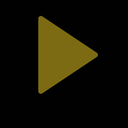
310-бөлім
Сезім мен серт