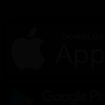
Байланыс
Дистрибуция
Жарнама
Редакция стандарты