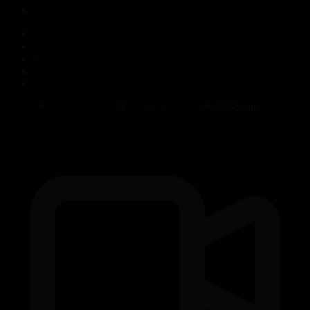
Корпорация туралы
Байланыс
Жарнама
ALTYN QOR
Редакция стандарты
Басты
Телехикаялар
Сезім мен серт
208-бөлім