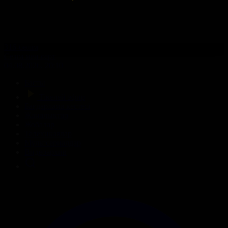
316-бөлім
Сезім мен серт
04.08.2026, 20:10
Басты
Тікелей эфир
Бағдарлама кестесі
Жаңалықтар
Жобалар
Телехикаялар
Мультсериалдар
Видеоархив