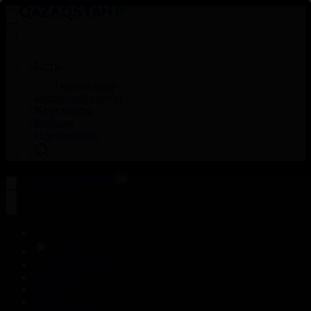
Басты
Тікелей эфир
Бағдарлама кестесі
Жаңалықтар
Жобалар
Телехикаялар
Басты
Тікелей эфир
Бағдарлама кестесі
Жаңалықтар
Жобалар
Телехикаялар