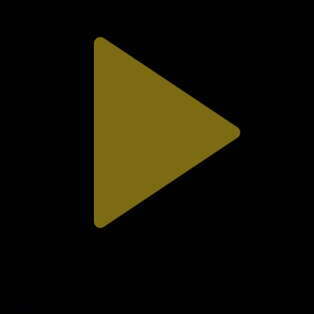
314-бөлім
Сезім мен серт