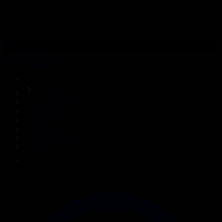
316-бөлім
Сезім мен серт
04.08.2026, 20:10
Басты
Тікелей эфир
Бағдарлама кестесі
Жаңалықтар
Жобалар
Телехикаялар
Мультсериалдар
Видеоархив