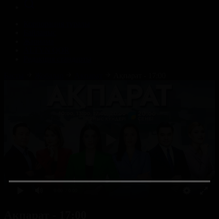
Корпорация туралы
Байланыс
Жарнама
ALTYN QOR
Редакция стандарты
Басты
Жобалар
Ақпарат
Ақпарат - 17:00
0:00
/ 0:00
Ақпарат - 17:00