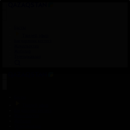
Басты
Тікелей эфир
Бағдарлама кестесі
Жаңалықтар
Жобалар
Телехикаялар
Басты
Тікелей эфир
Бағдарлама кестесі
Жаңалықтар
Жобалар
Телехикаялар