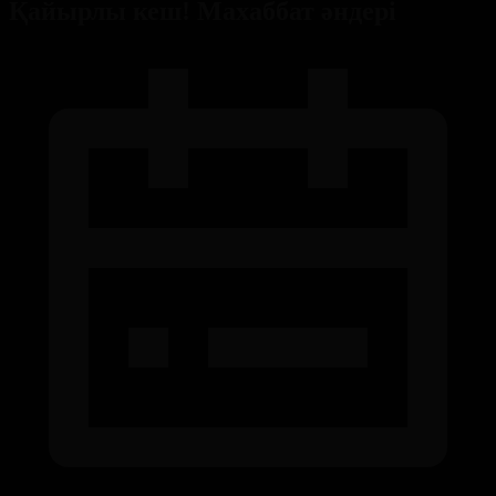
Қайырлы кеш! Махаббат әндері