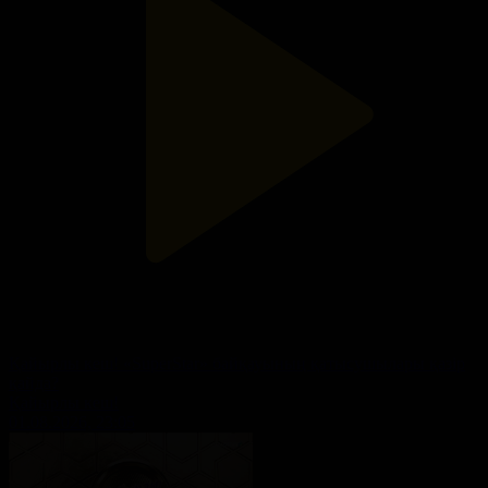
Қайырлы кеш! «SuperStar» байқауының қатысушылары қазір
қайда?
Қайырлы кеш!
01.08.2026, 23:05