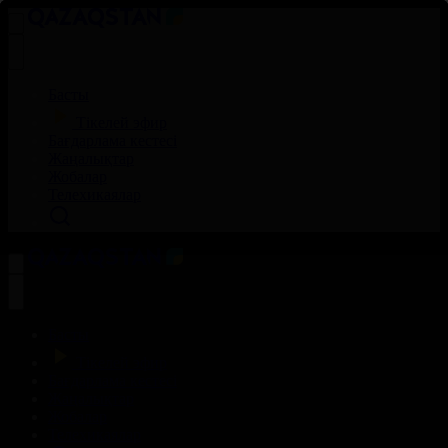
Басты
Тікелей эфир
Бағдарлама кестесі
Жаңалықтар
Жобалар
Телехикаялар
Басты
Тікелей эфир
Бағдарлама кестесі
Жаңалықтар
Жобалар
Телехикаялар