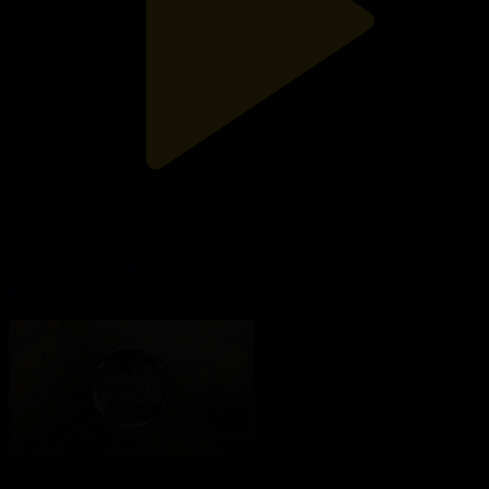
Қайырлы кеш! Жаңа толқын әншілері
Қайырлы кеш!
18.07.2026, 23:05