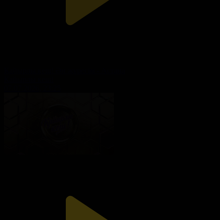
Қайырлы кеш! Ән жүрегім - Астана
Қайырлы кеш!
07.07.2026, 23:25