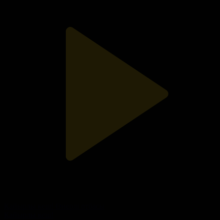
Қайырлы кеш! Өнерлі отбасы
Қайырлы кеш!