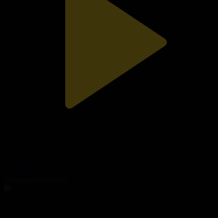
Қайырлы кеш! Алтынбек Қоразбаевтың өнер жолы
Қайырлы кеш!
27.06.2026, 23:05
Танымал бейнелер