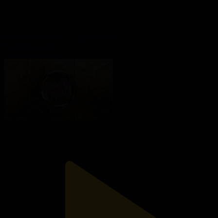
Қайырлы кеш! Әке туралы әндер
Қайырлы кеш!
25.07.2026, 23:05