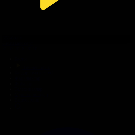
308-бөлім
Сезім мен серт
31.07.2026, 20:10
Басты
Тікелей эфир
Бағдарлама кестесі
Жаңалықтар
Жобалар
Телехикаялар
Мультсериалдар
Видеоархив