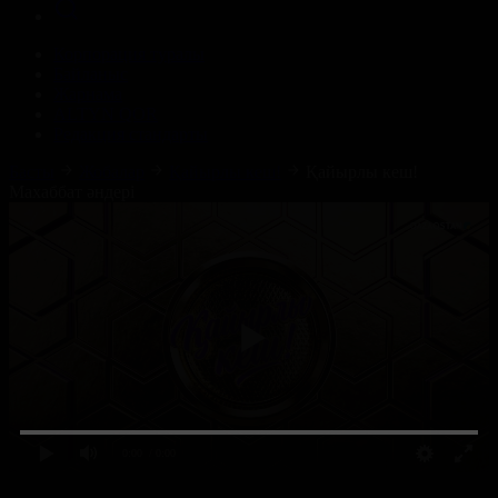
Корпорация туралы
Байланыс
Жарнама
ALTYN QOR
Редакция стандарты
Басты
Жобалар
Қайырлы кеш!
Қайырлы кеш!
Махаббат әндері
0:00
/ 0:00