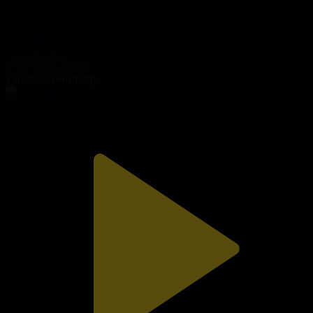
99-бөлім
Гүлдер сыры
04.07.2026, 21:30
Танымал бейнелер