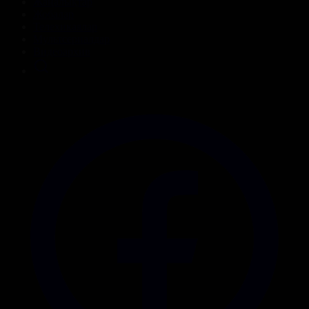
Жаңалықтар
Жобалар
Телехикаялар
Мультсериалдар
Видеоархив