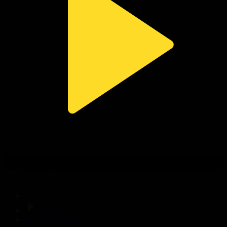
308-бөлім
Сезім мен серт
31.07.2026, 20:10
Басты
Тікелей эфир
Бағдарлама кестесі