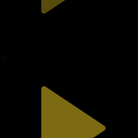
310-бөлім
Сезім мен серт
01.08.2026, 20:10