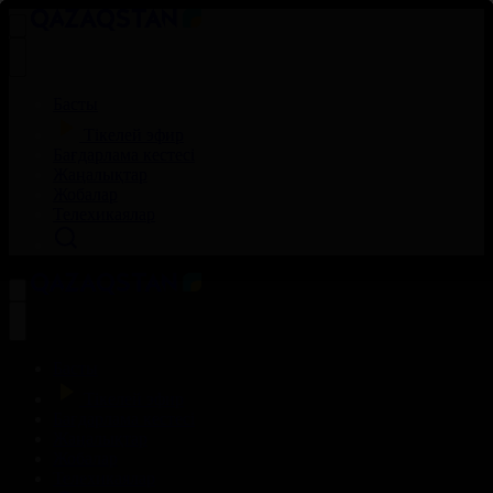
Басты
Тікелей эфир
Бағдарлама кестесі
Жаңалықтар
Жобалар
Телехикаялар
Басты
Тікелей эфир
Бағдарлама кестесі
Жаңалықтар
Жобалар
Телехикаялар