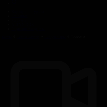
Корпорация туралы
Байланыс
Жарнама
ALTYN QOR
Редакция стандарты
Басты
Телехикаялар
Гүлдер сыры
72-бөлім