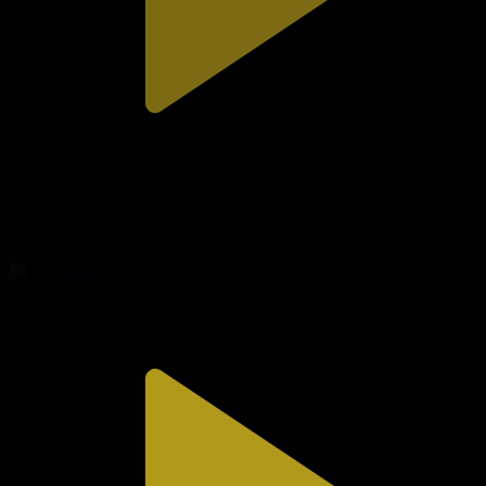
312-бөлім
Сезім мен серт
02.08.2026, 20:10