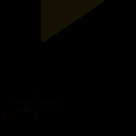
«Қант: тәтті тұзақ». Арнайы жоба
Арнайы жоба
21.07.2026, 14:35