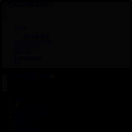
Басты
Тікелей эфир
Бағдарлама кестесі
Жаңалықтар
Жобалар
Телехикаялар
Басты
Тікелей эфир
Бағдарлама кестесі
Жаңалықтар
Жобалар
Телехикаялар