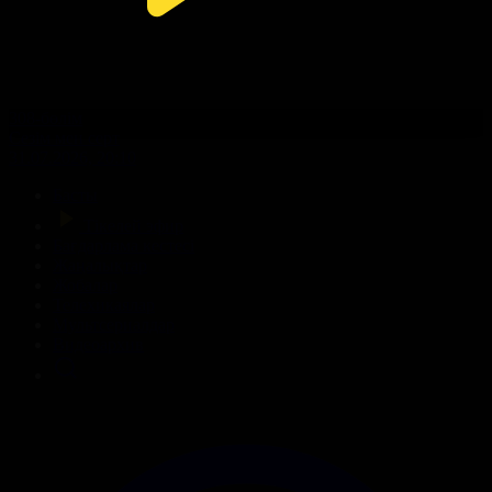
308-бөлім
Сезім мен серт
31.07.2026, 20:10
Басты
Тікелей эфир
Бағдарлама кестесі
Жаңалықтар
Жобалар
Телехикаялар
Мультсериалдар
Видеоархив