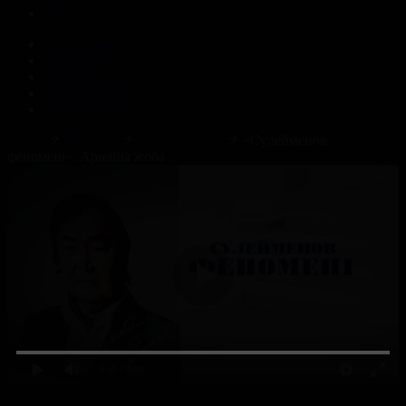
Корпорация туралы
Байланыс
Жарнама
ALTYN QOR
Редакция стандарты
Басты
Жобалар
Арнайы жоба
«Сүлейменов
феномені». Арнайы жоба
0:00
/ 0:00