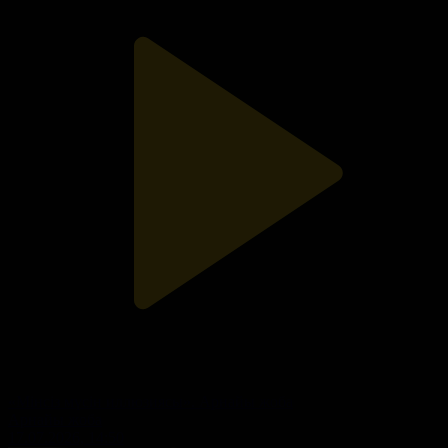
«Мінсіз мүсін иллюзиясы». Арнайы жоба
Арнайы жоба
17.07.2026, 14:50