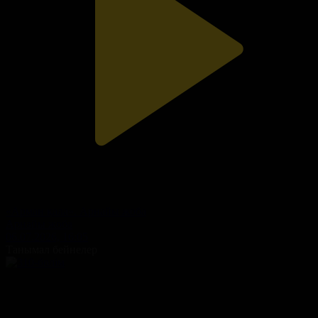
«Арман қала». Арнайы жоба
Арнайы жоба
06.07.2026, 16:05
Танымал бейнелер