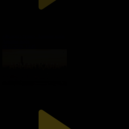
«Желідегі тұзақ». Арнайы жоба
Арнайы жоба
08.07.2026, 14:45