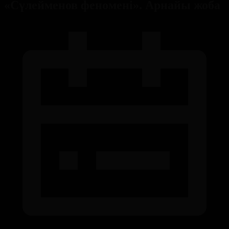
«Сүлейменов феномені». Арнайы жоба