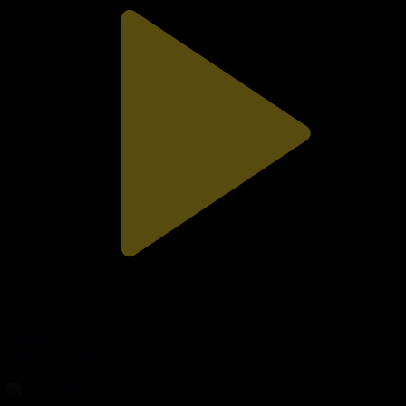
310-бөлім
Сезім мен серт
01.08.2026, 20:10