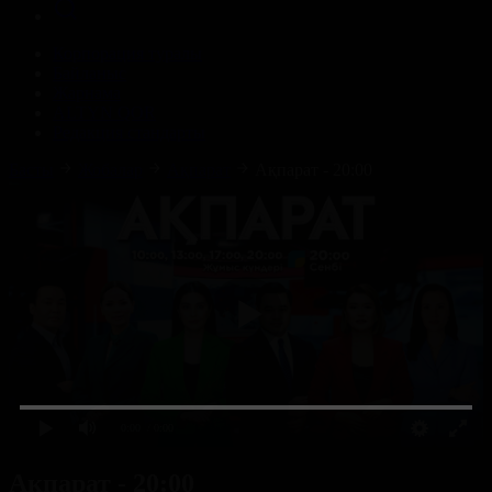
Корпорация туралы
Байланыс
Жарнама
ALTYN QOR
Редакция стандарты
Басты
Жобалар
Ақпарат
Ақпарат - 20:00
0:00
/ 0:00
Ақпарат - 20:00