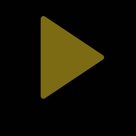
308-бөлім
Сезім мен серт