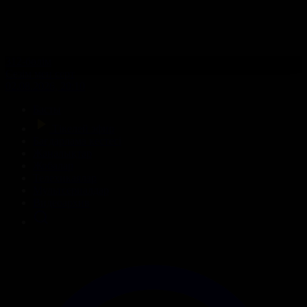
312-бөлім
Сезім мен серт
02.08.2026, 20:10
Басты
Тікелей эфир
Бағдарлама кестесі
Жаңалықтар
Жобалар
Телехикаялар
Мультсериалдар
Видеоархив