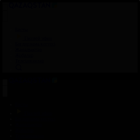
Басты
Тікелей эфир
Бағдарлама кестесі
Жаңалықтар
Жобалар
Телехикаялар
Басты
Тікелей эфир
Бағдарлама кестесі
Жаңалықтар
Жобалар
Телехикаялар