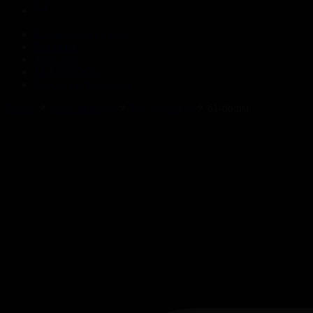
Корпорация туралы
Байланыс
Жарнама
ALTYN QOR
Редакция стандарты
Басты
Телехикаялар
Гүлдер сыры
61-бөлім