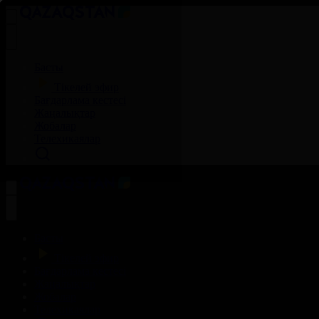
Басты
Тікелей эфир
Бағдарлама кестесі
Жаңалықтар
Жобалар
Телехикаялар
Басты
Тікелей эфир
Бағдарлама кестесі
Жаңалықтар
Жобалар
Телехикаялар