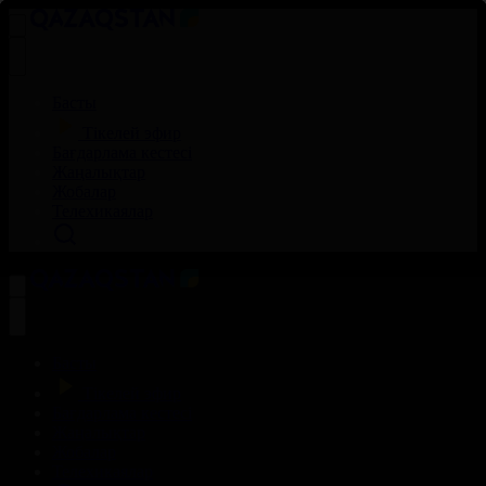
Басты
Тікелей эфир
Бағдарлама кестесі
Жаңалықтар
Жобалар
Телехикаялар
Басты
Тікелей эфир
Бағдарлама кестесі
Жаңалықтар
Жобалар
Телехикаялар