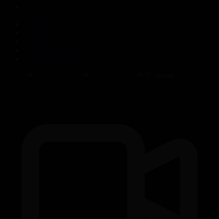
Корпорация туралы
Байланыс
Жарнама
ALTYN QOR
Редакция стандарты
Басты
Телехикаялар
Гүлдер сыры
57-бөлім