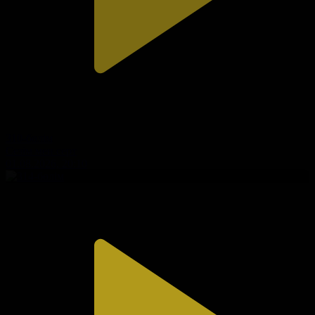
310-бөлім
Сезім мен серт
01.08.2026, 20:10