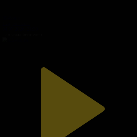
99-бөлім
Гүлдер сыры
04.07.2026, 21:30
Танымал бейнелер