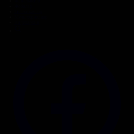
Жаңалықтар
Жобалар
Телехикаялар
Мультсериалдар
Видеоархив