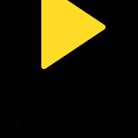
316-бөлім
Сезім мен серт
04.08.2026, 20:10
Басты
Тікелей эфир
Бағдарлама кестесі