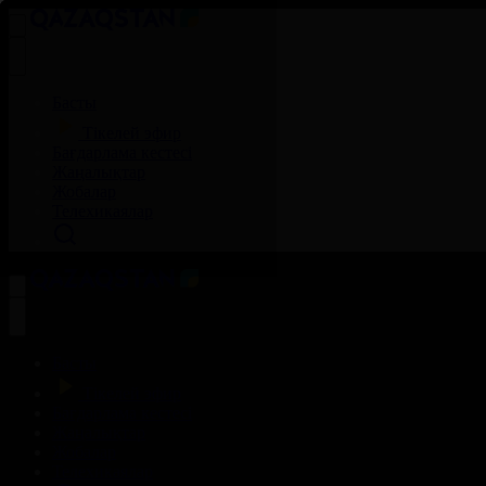
Басты
Тікелей эфир
Бағдарлама кестесі
Жаңалықтар
Жобалар
Телехикаялар
Басты
Тікелей эфир
Бағдарлама кестесі
Жаңалықтар
Жобалар
Телехикаялар