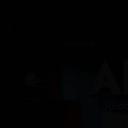
Корпорация туралы
Байланыс
Жарнама
ALTYN QOR
Редакция стандарты
Басты
Жобалар
Ақпарат
Ақпарат 10:00