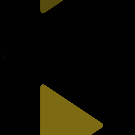
310-бөлім
Сезім мен серт
01.08.2026, 20:10