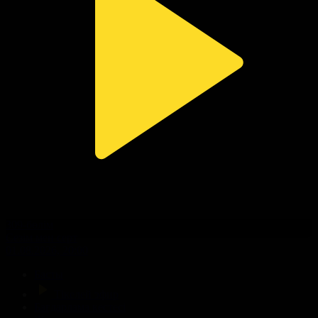
309-бөлім
Сезім мен серт
01.08.2026, 20:00
Басты
Тікелей эфир
Бағдарлама кестесі