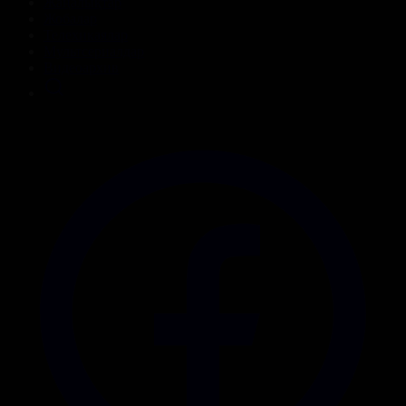
Жаңалықтар
Жобалар
Телехикаялар
Мультсериалдар
Видеоархив