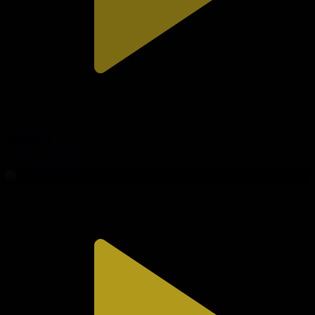
308-бөлім
Сезім мен серт
31.07.2026, 20:10