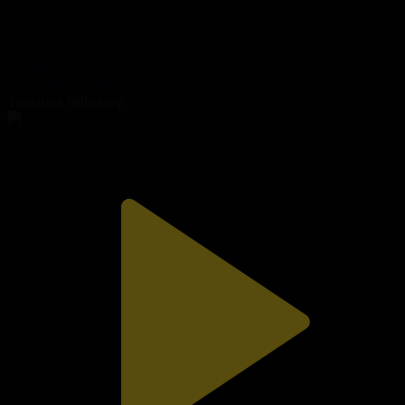
99-бөлім
Гүлдер сыры
04.07.2026, 21:30
Танымал бейнелер