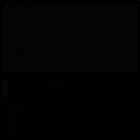
Басты
Тікелей эфир
Бағдарлама кестесі
Жаңалықтар
Жобалар
Телехикаялар
Басты
Тікелей эфир
Бағдарлама кестесі
Жаңалықтар
Жобалар
Телехикаялар