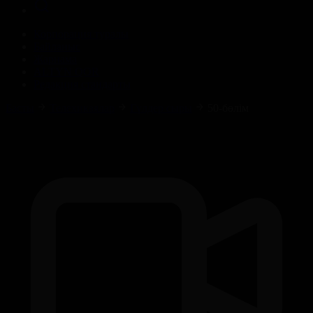
Корпорация туралы
Байланыс
Жарнама
ALTYN QOR
Редакция стандарты
Басты
Телехикаялар
Гүлдер сыры
50-бөлім