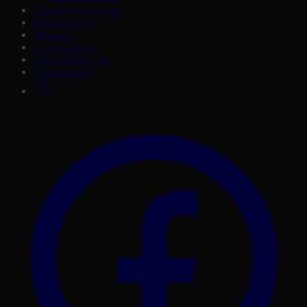
Бағдарлама кестесі
Жаңалықтар
Жобалар
Телехикаялар
Мультсериалдар
Видеоархив