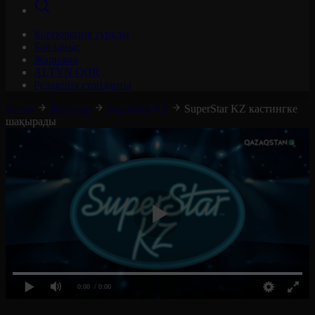
Корпорация туралы
Байланыс
Жарнама
ALTYN QOR
Редакция стандарты
Басты
Жобалар
SuperStar KZ
SuperStar KZ кастингке
шақырады
0:00
/ 0:00