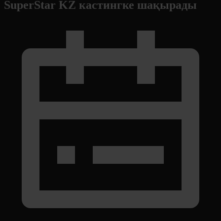
SuperStar KZ кастингке шақырады