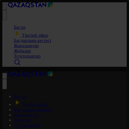
Басты
Тікелей эфир
Бағдарлама кестесі
Жаңалықтар
Жобалар
Телехикаялар
Басты
Тікелей эфир
Бағдарлама кестесі
Жаңалықтар
Жобалар
Телехикаялар