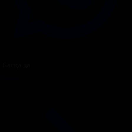
Басқа да
Барлығы