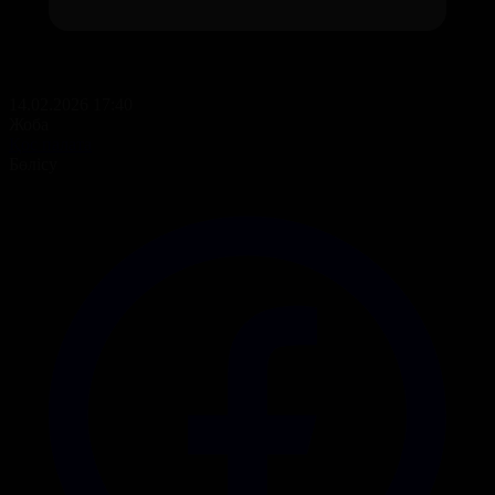
14.02.2026 17:40
Жоба
Қос палата
Бөлісу