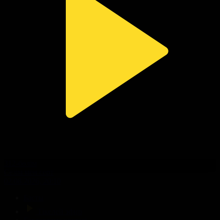
312-бөлім
Сезім мен серт
02.08.2026, 20:10
Басты
Тікелей эфир