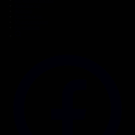
Бағдарлама кестесі
Жаңалықтар
Жобалар
Телехикаялар
Мультсериалдар
Видеоархив