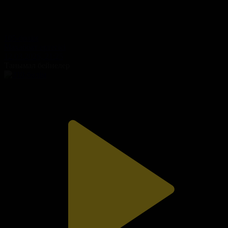
105-бөлім
Махаббат ертегісі
12.03.2026, 21:25
Танымал бейнелер