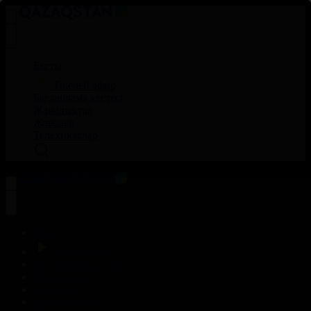
Басты
Тікелей эфир
Бағдарлама кестесі
Жаңалықтар
Жобалар
Телехикаялар
Басты
Тікелей эфир
Бағдарлама кестесі
Жаңалықтар
Жобалар
Телехикаялар