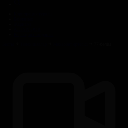
Корпорация туралы
Байланыс
Жарнама
ALTYN QOR
Редакция стандарты
Басты
Телехикаялар
Махаббат ертегісі
77-бөлім