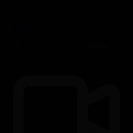
Корпорация туралы
Байланыс
Жарнама
ALTYN QOR
Редакция стандарты
Басты
Телехикаялар
Бір сен үшін
205-бөлім