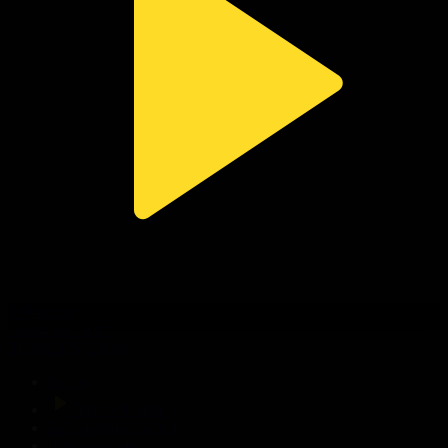
309-бөлім
Сезім мен серт
01.08.2026, 20:00
Басты
Тікелей эфир
Бағдарлама кестесі
Жаңалықтар