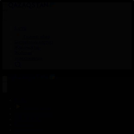
Басты
Тікелей эфир
Бағдарлама кестесі
Жаңалықтар
Жобалар
Телехикаялар
Басты
Тікелей эфир
Бағдарлама кестесі
Жаңалықтар
Жобалар
Телехикаялар