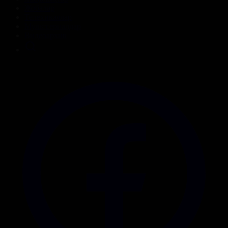
Жобалар
Телехикаялар
Мультсериалдар
Видеоархив