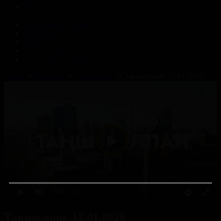
Корпорация туралы
Байланыс
Жарнама
ALTYN QOR
Редакция стандарты
Басты
Жобалар
Таңшолпан
Таңшолпан. 12.01.2026
0:00
/ 0:00
Таңшолпан. 12.01.2026