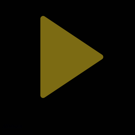
320-бөлім
Сезім мен серт