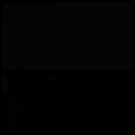
Басты
Тікелей эфир
Бағдарлама кестесі
Жаңалықтар
Жобалар
Телехикаялар
Басты
Тікелей эфир
Бағдарлама кестесі
Жаңалықтар
Жобалар
Телехикаялар