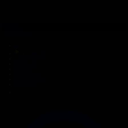
316-бөлім
Сезім мен серт
04.08.2026, 20:10
Басты
Тікелей эфир
Бағдарлама кестесі
Жаңалықтар
Жобалар
Телехикаялар
Мультсериалдар
Видеоархив