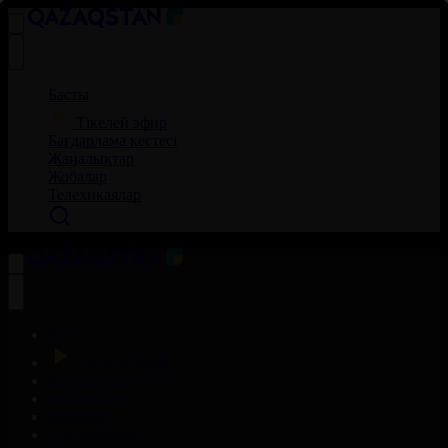
Басты
Тікелей эфир
Бағдарлама кестесі
Жаңалықтар
Жобалар
Телехикаялар
Басты
Тікелей эфир
Бағдарлама кестесі
Жаңалықтар
Жобалар
Телехикаялар