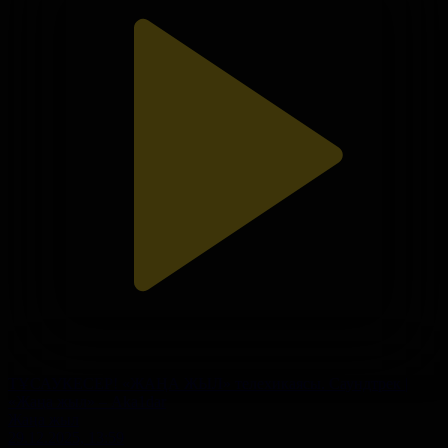
ТҰСАУКЕСЕР! «ЖАҢА ЖЫЛ» телехикаясы. Саундтрек |
«Жаңа жыл» – Aka1dar
Жаңа жыл
29.12.2025, 13:59