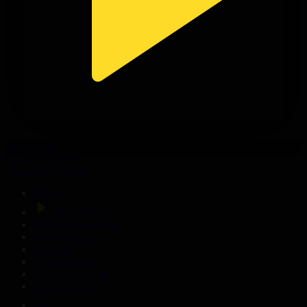
312-бөлім
Сезім мен серт
02.08.2026, 20:10
Басты
Тікелей эфир
Бағдарлама кестесі
Жаңалықтар
Жобалар
Телехикаялар
Мультсериалдар
Видеоархив