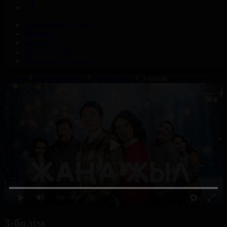
Корпорация туралы
Байланыс
Жарнама
ALTYN QOR
Редакция стандарты
Басты
Телехикаялар
Жаңа жыл
3-бөлім
0:00
/ 0:00
3-бөлім