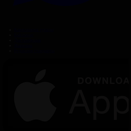
Корпорация туралы
Байланыс
Дистрибуция
Жарнама
Редакция стандарты