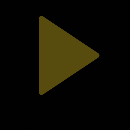
310-бөлім
Сезім мен серт