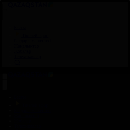
Басты
Тікелей эфир
Бағдарлама кестесі
Жаңалықтар
Жобалар
Телехикаялар
Басты
Тікелей эфир
Бағдарлама кестесі
Жаңалықтар
Жобалар
Телехикаялар