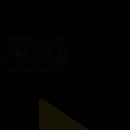
Жалдамалы пәтер жыры | «Қазір айтайық» ток-шоуы
Қазір айтайық
05.08.2026, 18:10