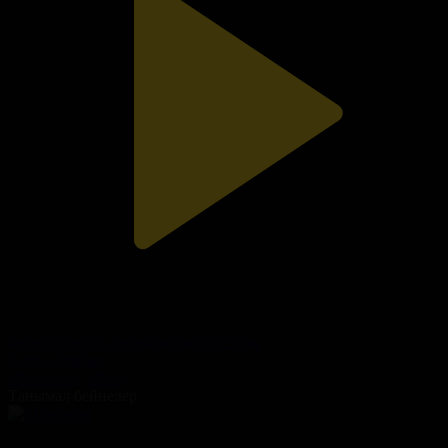
Бала тәрбиесі - болашақтың іргетасы
Қазір айтайық
29.06.2026, 18:00
Танымал бейнелер