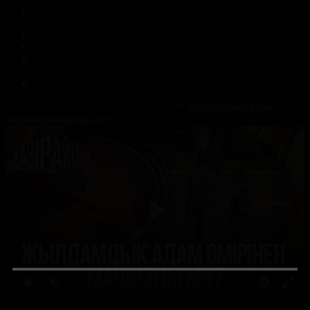
Корпорация туралы
Байланыс
Жарнама
ALTYN QOR
Редакция стандарты
Басты
Жобалар
Қазір айтайық
Жылдамдық адам
өмірінен маңызды ма?
0:00
/ 0:00