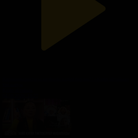
Қарашаңырақтағы келіннің қадірі бар ма? | «Қазір айтайық»
ток-шоуы
Қазір айтайық
04.08.2026, 18:27