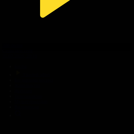
308-бөлім
Сезім мен серт
31.07.2026, 20:10
Басты
Тікелей эфир
Бағдарлама кестесі
Жаңалықтар
Жобалар
Телехикаялар
Мультсериалдар
Видеоархив