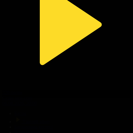
320-бөлім
Сезім мен серт
06.08.2026, 20:00
Басты
Тікелей эфир
Бағдарлама кестесі
Жаңалықтар