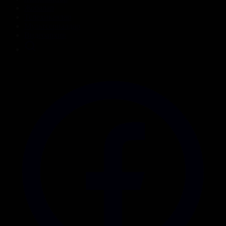
Жобалар
Телехикаялар
Мультсериалдар
Видеоархив