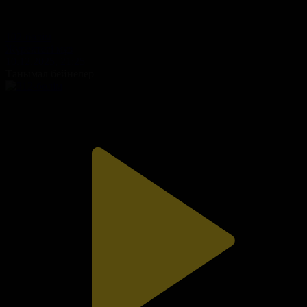
102-бөлім
Жүректегі мұз
10.12.2025, 21:25
Танымал бейнелер