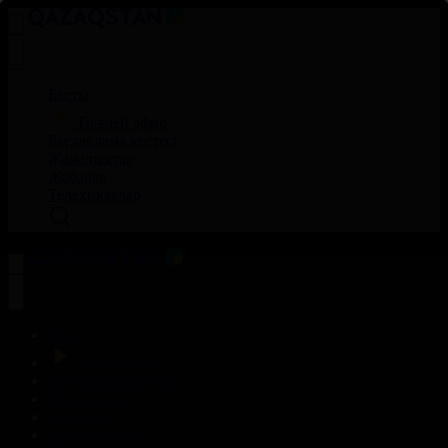
Басты
Тікелей эфир
Бағдарлама кестесі
Жаңалықтар
Жобалар
Телехикаялар
Басты
Тікелей эфир
Бағдарлама кестесі
Жаңалықтар
Жобалар
Телехикаялар