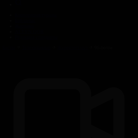
Корпорация туралы
Байланыс
Жарнама
ALTYN QOR
Редакция стандарты
Басты
Телехикаялар
Жүректегі мұз
96-бөлім