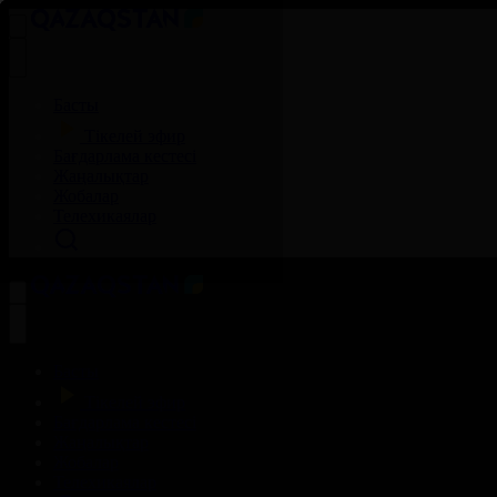
Басты
Тікелей эфир
Бағдарлама кестесі
Жаңалықтар
Жобалар
Телехикаялар
Басты
Тікелей эфир
Бағдарлама кестесі
Жаңалықтар
Жобалар
Телехикаялар