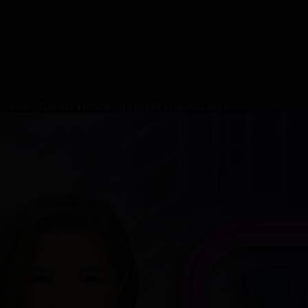
с көп»: Қабдол Тілековтің қандай құпиясы бар?