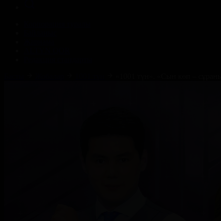
Корпорация туралы
Байланыс
Жарнама
ALTYN QOR
Редакция стандарты
Басты
Жобалар
1001 түн
«1001 түн». «Сын көп – сұраны