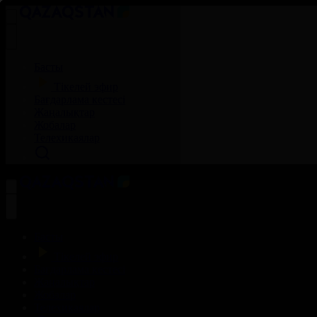
Басты
Тікелей эфир
Бағдарлама кестесі
Жаңалықтар
Жобалар
Телехикаялар
Басты
Тікелей эфир
Бағдарлама кестесі
Жаңалықтар
Жобалар
Телехикаялар