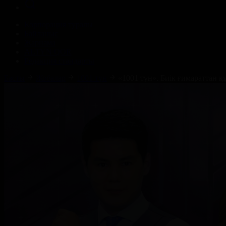
Корпорация туралы
Байланыс
Жарнама
ALTYN QOR
Редакция стандарты
Басты
Жобалар
1001 түн
«1001 түн». Биік ғимараттан қ