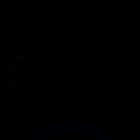
316-бөлім
Сезім мен серт
04.08.2026, 20:10
Басты
Тікелей эфир
Бағдарлама кестесі
Жаңалықтар
Жобалар
Телехикаялар
Мультсериалдар
Видеоархив