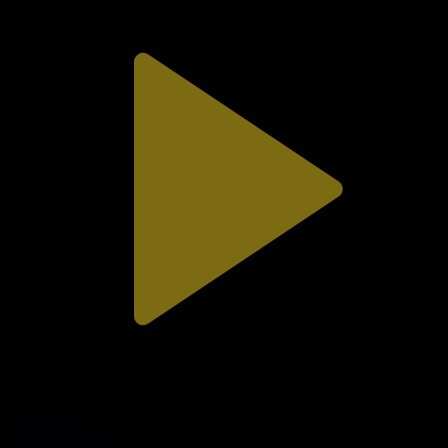
310-бөлім
Сезім мен серт