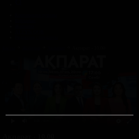
Корпорация туралы
Байланыс
Жарнама
ALTYN QOR
Редакция стандарты
Басты
Жобалар
Ақпарат
Ақпарат - 10.00
0:00
/ 0:00
Ақпарат - 10.00