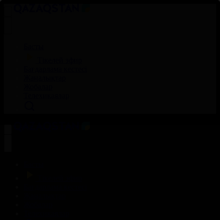
Басты
Тікелей эфир
Бағдарлама кестесі
Жаңалықтар
Жобалар
Телехикаялар
Басты
Тікелей эфир
Бағдарлама кестесі
Жаңалықтар
Жобалар
Телехикаялар