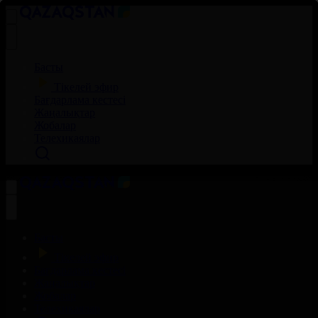
Басты
Тікелей эфир
Бағдарлама кестесі
Жаңалықтар
Жобалар
Телехикаялар
Басты
Тікелей эфир
Бағдарлама кестесі
Жаңалықтар
Жобалар
Телехикаялар