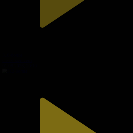
310-бөлім
Сезім мен серт
01.08.2026, 20:10