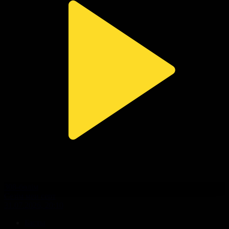
308-бөлім
Сезім мен серт
31.07.2026, 20:10
Басты