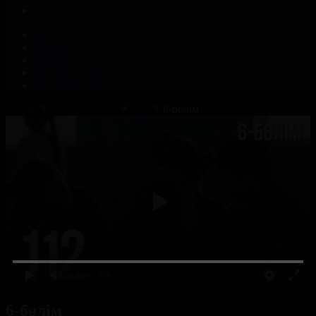
Корпорация туралы
Байланыс
Жарнама
ALTYN QOR
Редакция стандарты
Басты
Телехикаялар
112
6-бөлім
0:00
/ 0:00
6-бөлім