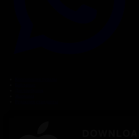
Корпорация туралы
Байланыс
Дистрибуция
Жарнама
Редакция стандарты