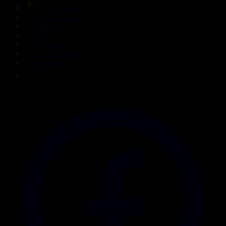
Тікелей эфир
Бағдарлама кестесі
Жаңалықтар
Жобалар
Телехикаялар
Мультсериалдар
Видеоархив