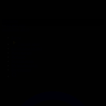
316-бөлім
Сезім мен серт
04.08.2026, 20:10
Басты
Тікелей эфир
Бағдарлама кестесі
Жаңалықтар
Жобалар
Телехикаялар
Мультсериалдар
Видеоархив