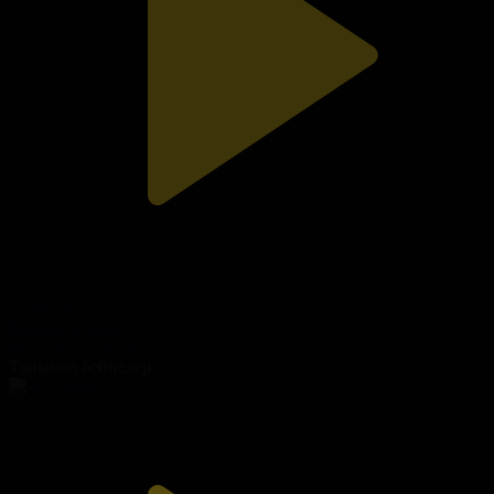
35-бөлім
Көршінің қызы
04.11.2025, 14:38
Танымал бейнелер