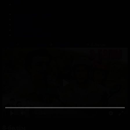
Корпорация туралы
Байланыс
Жарнама
ALTYN QOR
Редакция стандарты
Басты
Телехикаялар
Көршінің қызы
8-бөлім
0:00
/ 0:00
8-бөлім