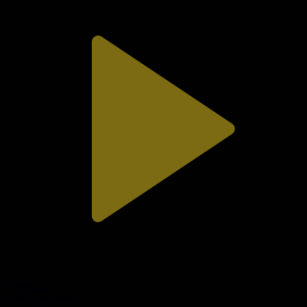
310-бөлім
Сезім мен серт