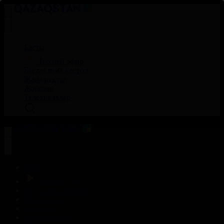
Басты
Тікелей эфир
Бағдарлама кестесі
Жаңалықтар
Жобалар
Телехикаялар
Басты
Тікелей эфир
Бағдарлама кестесі
Жаңалықтар
Жобалар
Телехикаялар