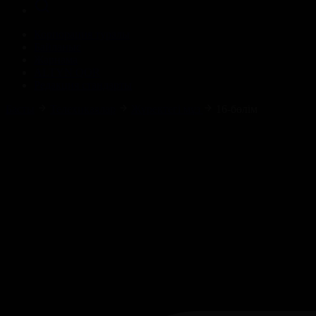
Корпорация туралы
Байланыс
Жарнама
ALTYN QOR
Редакция стандарты
Басты
Телехикаялар
Жүректегі мұз
16-бөлім