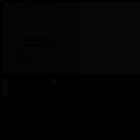
Басты
Тікелей эфир
Бағдарлама кестесі
Жаңалықтар
Жобалар
Телехикаялар
Басты
Тікелей эфир
Бағдарлама кестесі
Жаңалықтар
Жобалар
Телехикаялар