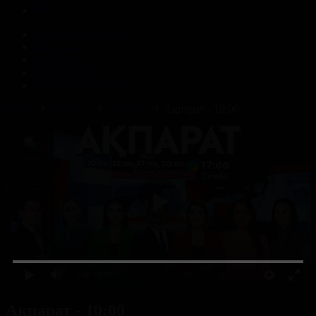
Корпорация туралы
Байланыс
Жарнама
ALTYN QOR
Редакция стандарты
Басты
Жобалар
Ақпарат
Ақпарат - 10:00
0:00
/ 0:00
Ақпарат - 10:00