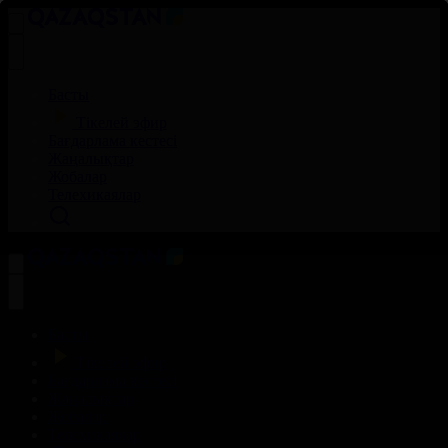
Басты
Тікелей эфир
Бағдарлама кестесі
Жаңалықтар
Жобалар
Телехикаялар
Басты
Тікелей эфир
Бағдарлама кестесі
Жаңалықтар
Жобалар
Телехикаялар