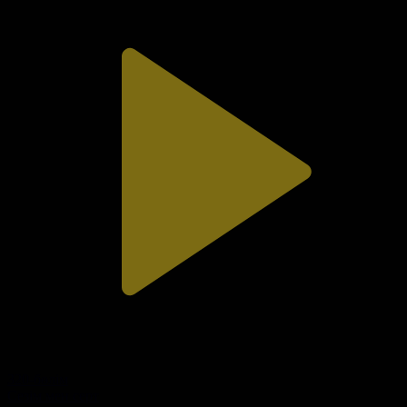
320-бөлім
Сезім мен серт