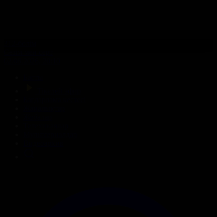
312-бөлім
Сезім мен серт
02.08.2026, 20:10
Басты
Тікелей эфир
Бағдарлама кестесі
Жаңалықтар
Жобалар
Телехикаялар
Мультсериалдар
Видеоархив