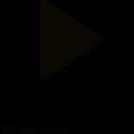
Орталық Азияға ортақ виза енгізіле ме? Шолпан-Ата
декларациясы
Ақорда
02.08.2026, 18:00