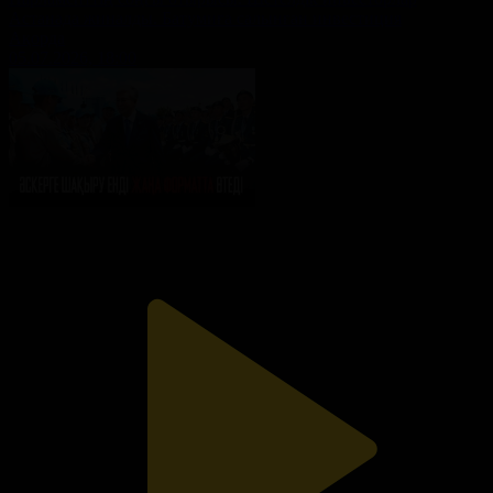
Астанада жиналды. Батумиға салынған инвестиция
Ақорда
05.07.2026, 18:00