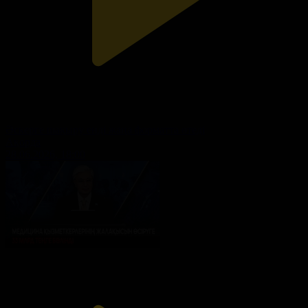
Әскерге шақыру енді жаңа форматта өтеді
Ақорда
28.06.2026, 18:00