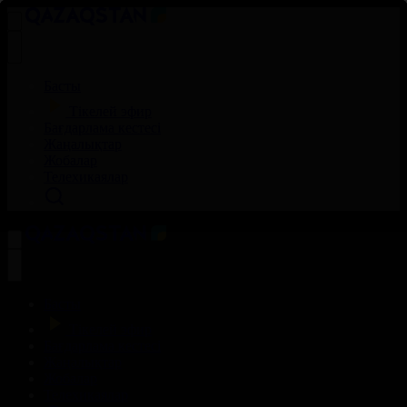
Басты
Тікелей эфир
Бағдарлама кестесі
Жаңалықтар
Жобалар
Телехикаялар
Басты
Тікелей эфир
Бағдарлама кестесі
Жаңалықтар
Жобалар
Телехикаялар