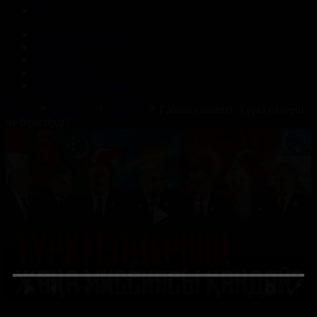
Корпорация туралы
Байланыс
Жарнама
ALTYN QOR
Редакция стандарты
Басты
Жобалар
Ақорда
Габала саммиті: Түркі елдерін
не біріктірді?
0:00
/ 0:00