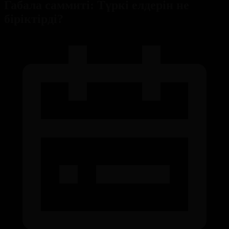
Габала саммиті: Түркі елдерін не
біріктірді?