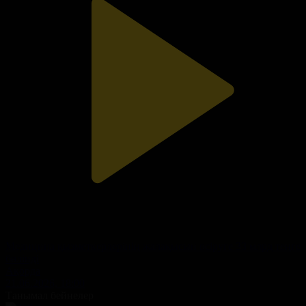
Медицина қызметкерлерінің жалақысын өсіруге 33 млрд теңге
бөлінді
Ақорда
21.06.2026, 18:00
Танымал бейнелер