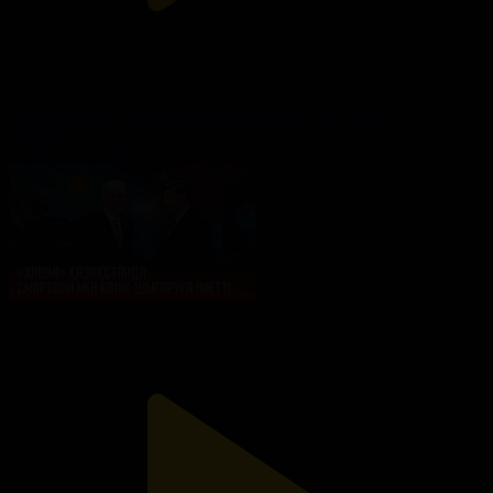
Қасым-Жомарт Тоқаев: Қақтығысты тоқтату керек
Ақорда
26.07.2026, 18:00