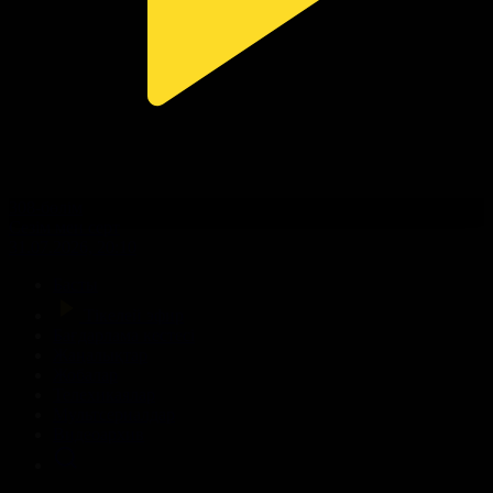
308-бөлім
Сезім мен серт
31.07.2026, 20:10
Басты
Тікелей эфир
Бағдарлама кестесі
Жаңалықтар
Жобалар
Телехикаялар
Мультсериалдар
Видеоархив