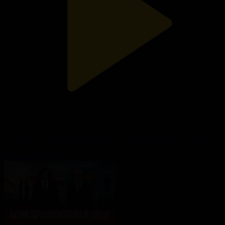
«Xiaomi» Қазақстанда смартфон мен көлік шығаруға ниетті
Ақорда
19.07.2026, 18:00