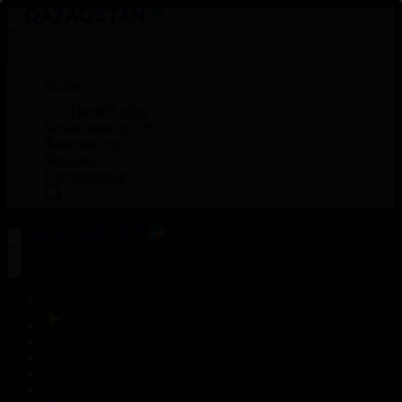
Басты
Тікелей эфир
Бағдарлама кестесі
Жаңалықтар
Жобалар
Телехикаялар
Басты
Тікелей эфир
Бағдарлама кестесі
Жаңалықтар
Жобалар
Телехикаялар