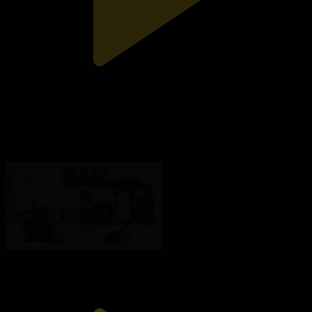
«БАУ-БАҚША». Сырсұлу Мырзағұлованың бақшасы
Бау-бақша
06.09.2025, 08:00