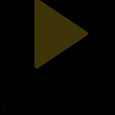
«БАУ-БАҚША». Дүрия Тетроеваның бақшасы
Бау-бақша
31.08.2025, 09:20
Танымал бейнелер