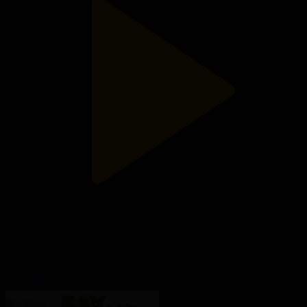
«БАУ-БАҚША». Хуршидам Амутованың бау-бақшасы | 15-
бағдарлама
Бау-бақша
20.09.2025, 07:55