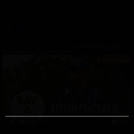
Корпорация туралы
Байланыс
Жарнама
ALTYN QOR
Редакция стандарты
Басты
Жобалар
Бау-бақша
«БАУ-БАҚША». Арнай
Рысбаевтың бақшасы, жеміс бағы
0:00
/ 0:00