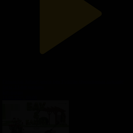
Ғалиакбар Зайнитдинов пен Гүлстан Әмраеваның ладшафт
бағы .13-бағдарлама
Бау-бақша
13.09.2025, 08:00