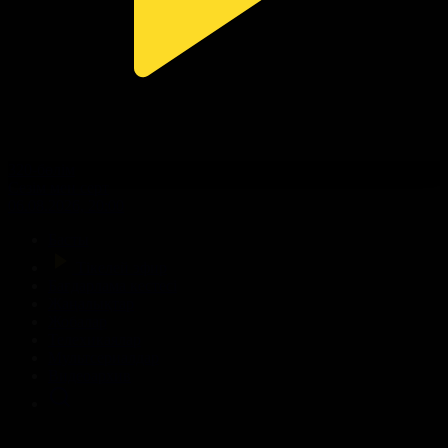
320-бөлім
Сезім мен серт
06.08.2026, 20:00
Басты
Тікелей эфир
Бағдарлама кестесі
Жаңалықтар
Жобалар
Телехикаялар
Мультсериалдар
Видеоархив