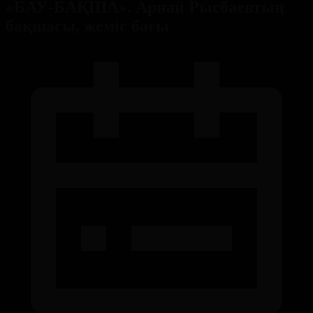
«БАУ-БАҚША». Арнай Рысбаевтың
бақшасы, жеміс бағы