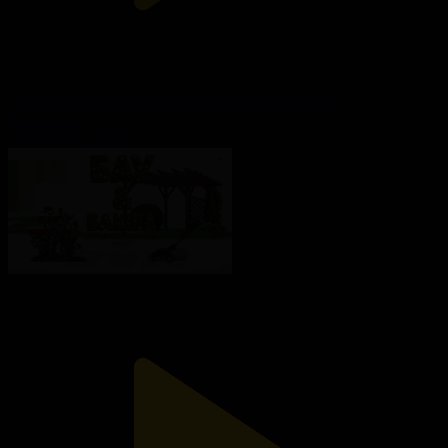
Олжахан Түлкиеваның бақшасы .14-бағдарлама
Бау-бақша
14.09.2025, 08:00