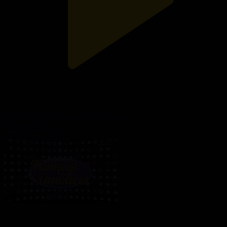
«ТАПҚЫР ОТБАСЫ». 38-бағдарлама
Тапқыр отбасы
24.09.2025, 18:00