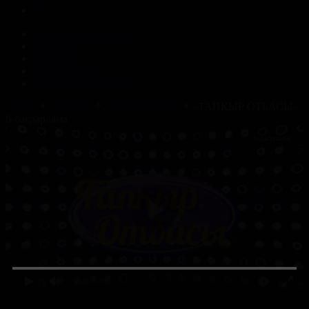
Корпорация туралы
Байланыс
Жарнама
ALTYN QOR
Редакция стандарты
Басты
Жобалар
Тапқыр отбасы
«ТАПҚЫР ОТБАСЫ».
6-бағдарлама
0:00
/ 0:00