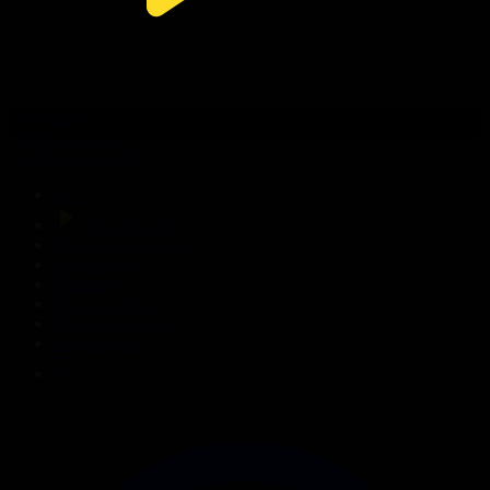
309-бөлім
Сезім мен серт
01.08.2026, 20:00
Басты
Тікелей эфир
Бағдарлама кестесі
Жаңалықтар
Жобалар
Телехикаялар
Мультсериалдар
Видеоархив