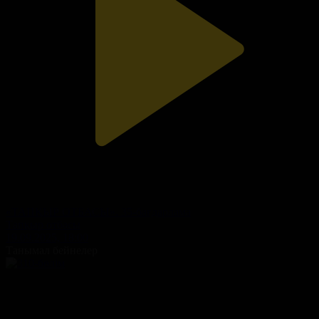
«ТАПҚЫР ОТБАСЫ». 35-бағдарлама
Тапқыр отбасы
19.09.2025, 18:00
Танымал бейнелер