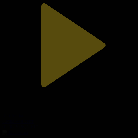
310-бөлім
Сезім мен серт
01.08.2026, 20:10