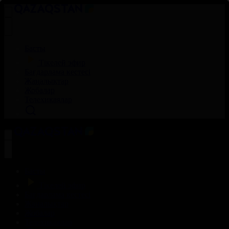
Басты
Тікелей эфир
Бағдарлама кестесі
Жаңалықтар
Жобалар
Телехикаялар
Басты
Тікелей эфир
Бағдарлама кестесі
Жаңалықтар
Жобалар
Телехикаялар