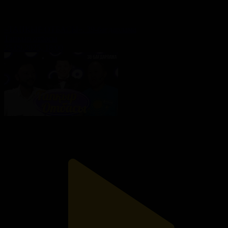
«ТАПҚЫР ОТБАСЫ». 39-бағдарлама
Тапқыр отбасы
25.09.2025, 18:00