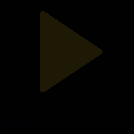
«ТАПҚЫР ОТБАСЫ». 37-бағдарлама
Тапқыр отбасы
23.09.2025, 18:00