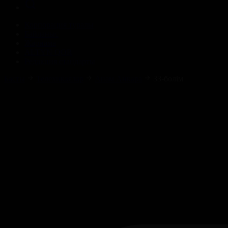
Корпорация туралы
Байланыс
Жарнама
ALTYN QOR
Редакция стандарты
Басты
Телехикаялар
Анам Анкара
33-бөлім