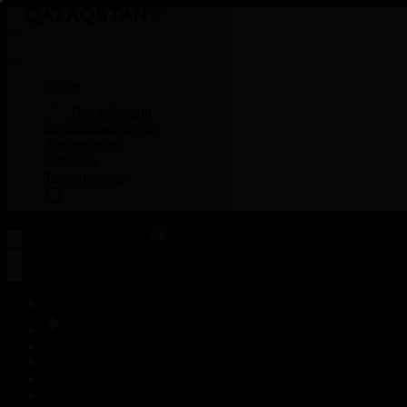
Басты
Тікелей эфир
Бағдарлама кестесі
Жаңалықтар
Жобалар
Телехикаялар
Басты
Тікелей эфир
Бағдарлама кестесі
Жаңалықтар
Жобалар
Телехикаялар