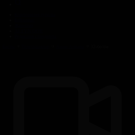
Корпорация туралы
Байланыс
Жарнама
ALTYN QOR
Редакция стандарты
Басты
Телехикаялар
Анам Анкара
32-бөлім