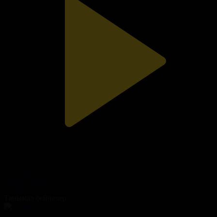
42-бөлім
Анам Анкара
14.08.2025, 22:20
Танымал бейнелер