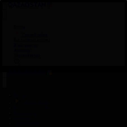
Басты
Тікелей эфир
Бағдарлама кестесі
Жаңалықтар
Жобалар
Телехикаялар
Басты
Тікелей эфир
Бағдарлама кестесі
Жаңалықтар
Жобалар
Телехикаялар