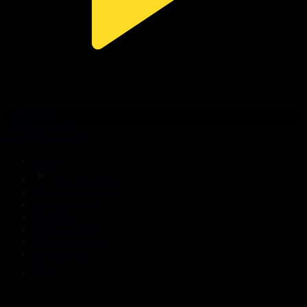
320-бөлім
Сезім мен серт
06.08.2026, 20:00
Басты
Тікелей эфир
Бағдарлама кестесі
Жаңалықтар
Жобалар
Телехикаялар
Мультсериалдар
Видеоархив